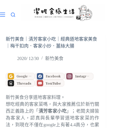
跳
至
主
要
內
容
新竹美食｜清芳客家小吃｜經典道地客家美食
｜梅干扣肉．客家小炒．薑絲大腸
2020/ 12/30
新竹美食
Google 偏好來源
Facebook
Instagram
Threads
YouTube
新竹美食分享道地客家料理。
想吃經典的客家菜嗎，與大家推薦位於新竹關
西正義路上的「
清芳客家小吃
」；老闆夫婦皆
為客家人，認真與長輩學習道地客家菜的作
法，到現在不僅在google上有著4.4高分，也累