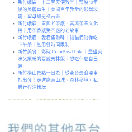
新竹峨眉｜十二寮天使教堂｜荒廢40年
後的美麗重生｜美國百年教堂的彩繪玻
璃．聖母加冕禮古畫
新竹峨眉｜富興老茶廠．富興茶業文化
館｜用茶香感受茶廠的老故事
新竹峨眉｜愛君堡咖啡｜貓貓們陪你吃
下午茶｜無用餐時間限制
新竹美食｜彩碗 ColorBowl Poke｜豐盛美
味又繽紛的夏威夷拌飯｜想吃什麼自己
選
新竹橫山景點一日遊｜從全台最浪漫車
站出發！走進綠意山城、森林秘境，私
房行程這樣玩