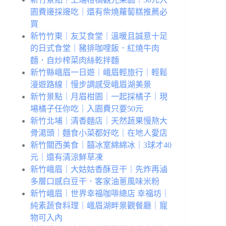
園費邊採邊吃｜還有柴燒蘿蔔糕推薦必
買
新竹竹東｜友艾食堂｜溫暖且誠意十足
的日式食堂｜豬排咖哩飯．紅燒牛肉
麵．自炒榨菜肉絲乾拌麵
新竹縣峨眉一日遊｜峨眉輕旅行｜輕鬆
漫遊路線｜慢步調感受峨眉湖美景
新竹景點｜月眉柑園｜一起採橘子｜現
場橘子任你吃｜入園費只要50元
新竹北埔｜清香麵店｜天然蔬果慢熬大
骨湯頭｜麵食小菜都好吃｜在地人愛店
新竹關西美食｜囍冰室綿綿冰｜3球才40
元｜還有清涼鮮草凍
新竹峨眉｜大姑姑香酥豆干｜先炸再滷
多層口感白豆干．客家油蔥風味米粉
新竹峨眉｜世界幸福咖啡總店 幸福坊｜
純素蔬食料理｜峨眉湖畔景觀餐廳｜寵
物可入內