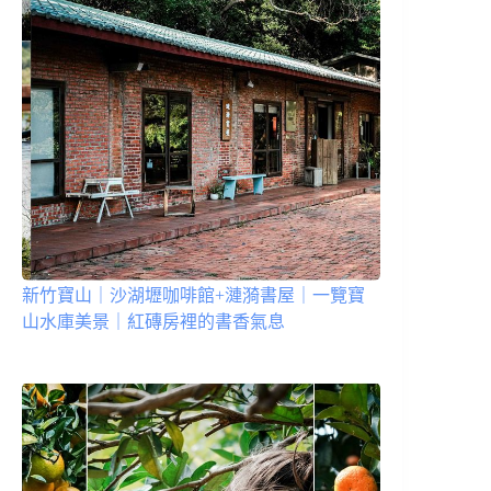
新竹寶山｜沙湖壢咖啡館+漣漪書屋｜一覽寶
山水庫美景｜紅磚房裡的書香氣息