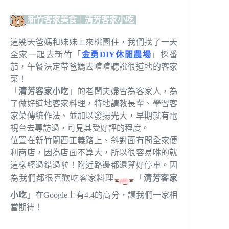
新竹客家美食｜清芳客家小吃
這幾天爸媽和妹妹上來桃園住，我們找了一天
全家一起去新竹「
金勇DIY休閒農場
」採番
茄，午餐決定帶爸媽去嚐嚐聽說很道地的客家
菜！
「
清芳客家小吃
」的老闆夫婦皆為客家人，為
了做好道地客家料理，特地請教長輩、學習客
家菜傳統作法、並加以發揚光大，早期就有電
視台去專訪過，可見其受好評的程度。
位置在新竹關西正義路上、斜對面有間全家便
利商店，因為店面不算大，所以很容易咻的就
這樣經過錯過啦！附近路邊都還算好停車。因
為我們都很喜歡吃客家料理
「
清芳客家
小吃
」在Google上有4.4的高分，讓我們一家相
當期待！