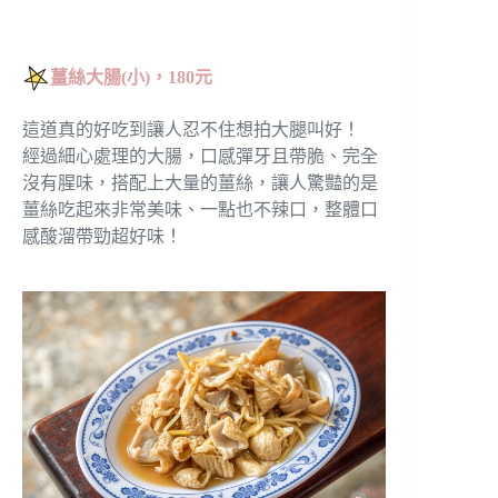
薑絲大腸(小)，180元
這道真的好吃到讓人忍不住想拍大腿叫好！
經過細心處理的大腸，口感彈牙且帶脆、完全
沒有腥味，搭配上大量的薑絲，讓人驚豔的是
薑絲吃起來非常美味、一點也不辣口，整體口
感酸溜帶勁超好味！