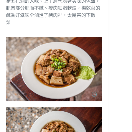
豬五花滷的入味、上了層代表著美味的色澤，
肥肉部分肥而不膩、瘦肉細嫩軟爛，梅乾菜的
鹹香好滋味全滷進了豬肉裡，太厲害的下飯
菜！