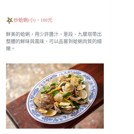
炒蛤蜊(小)，180元
鮮美的蛤蜊，用少許醬汁、蔥段、九層塔帶出
整體的鮮味與風味，可以品嘗到蛤蜊肉質的細
嫩。