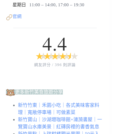
星期日
11:00 – 14:00, 17:00 – 19:30
官網
4.4
★
★
★
★
★
★
★
★
★
★
網友評分 / 396 則評論
更多新竹美食旅遊分享
新竹竹東｜禾園小吃｜各式美味客家料
理｜寬敞停車場｜可做素菜
新竹寶山｜沙湖壢咖啡館+漣漪書屋｜一
覽寶山水庫美景｜紅磚房裡的書香氣息
新竹景點｜上瑞柑橘觀光果園｜50元入