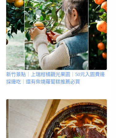
新竹景點｜上瑞柑橘觀光果園｜50元入園費邊
採邊吃｜還有柴燒蘿蔔糕推薦必買