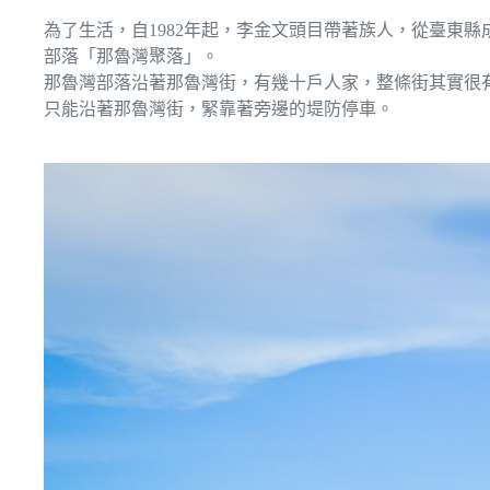
為了生活，自1982年起，李金文頭目帶著族人，從臺東
部落「那魯灣聚落」。
那魯灣部落沿著那魯灣街，有幾十戶人家，整條街其實很
只能沿著那魯灣街，緊靠著旁邊的堤防停車。