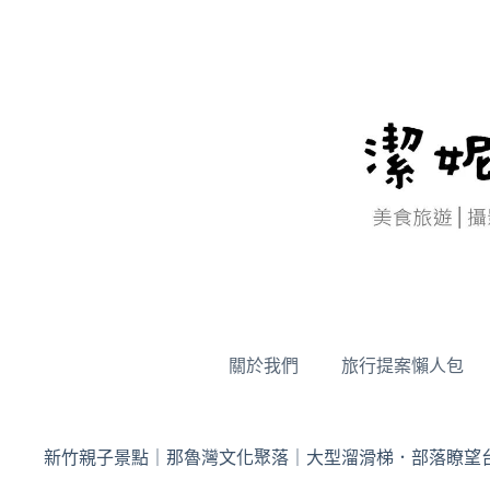
跳
至
主
要
內
容
關於我們
旅行提案懶人包
新竹親子景點｜那魯灣文化聚落｜大型溜滑梯．部落瞭望