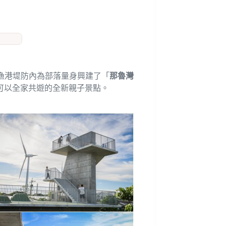
漁港堤防內為部落量身興建了「
那魯灣
可以全家共遊的全新親子景點。