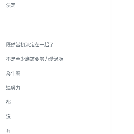
決定
既然當初決定在一起了
不是至少應該要努力愛過嗎
為什麼
連努力
都
沒
有