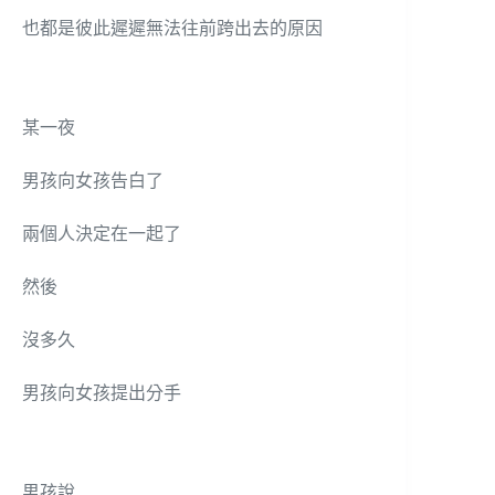
也都是彼此遲遲無法往前跨出去的原因
某一夜
男孩向女孩告白了
兩個人決定在一起了
然後
沒多久
男孩向女孩提出分手
男孩說