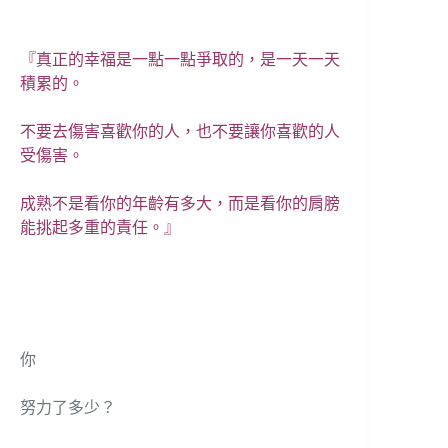
『真正的幸福是一點一點爭取的，是一天一天
積累的。
不要去傷害喜歡你的人，也不要讓你喜歡的人
受傷害。
成熟不是看你的年齡有多大，而是看你的肩膀
能挑起多重的責任。』
你
努力了多少？