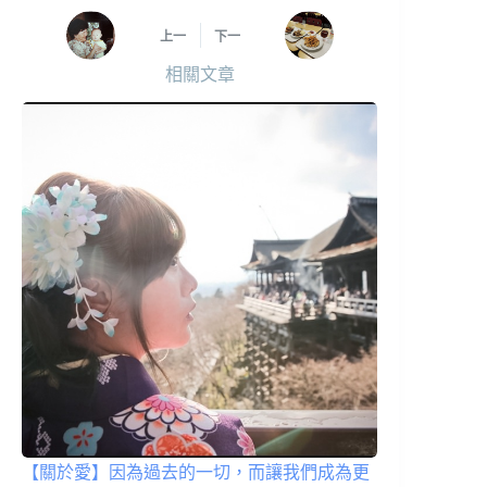
上一
下一
相關文章
【關於愛】因為過去的一切，而讓我們成為更