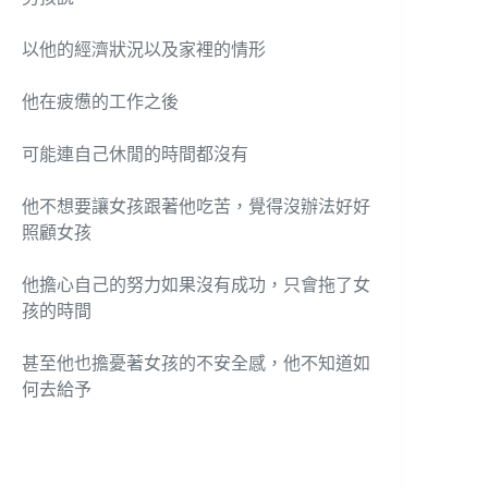
以他的經濟狀況以及家裡的情形
他在疲憊的工作之後
可能連自己休閒的時間都沒有
他不想要讓女孩跟著他吃苦，覺得沒辦法好好
照顧女孩
他擔心自己的努力如果沒有成功，只會拖了女
孩的時間
甚至他也擔憂著女孩的不安全感，他不知道如
何去給予