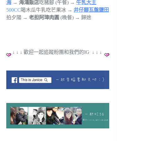
海
→
海鴻飯店
吃豬腳 (午餐)
→
牛乳大王
500CC
喝木瓜牛乳吃芒果冰 →
井仔腳瓦盤鹽田
拍夕陽
→
老担阿璋肉圓
(晚餐) → 歸途
↓ ↓ ↓ 歡迎一起追蹤粉團和我們的IG ↓ ↓ ↓