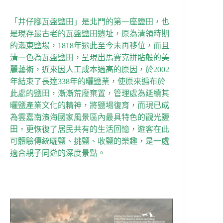
「井仔腳瓦盤鹽田」是北門的第一座鹽田，也
是現存最古老的瓦盤鹽田遺址，
原為清領時期
的瀨東鹽場，1818年遷此至今未再移位，
而且
清一色為瓦盤鹽田，呈現出馬賽克拼貼般的美
麗藝術，
近來因人工成本過高的原因，於2002
年結束了長達338年的曬鹽業，
使原來遍布於
此處的鹽田，漸漸荒廢棄置，
管理處為延續其
曬鹽產業文化的精神，將鹽場復育，
而現已成
為雲嘉南濱海國家風景區內最具特色的觀光鹽
田，更恢復了居民共有的生活回憶，
遊客在此
可體驗傳統曬鹽、挑鹽、收鹽的樂趣，是一處
適合親子同遊的深度景點。