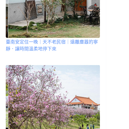
臺南安定住一晚｜天不老民宿｜遠離塵囂的寧
靜．讓時間溫柔地停下來