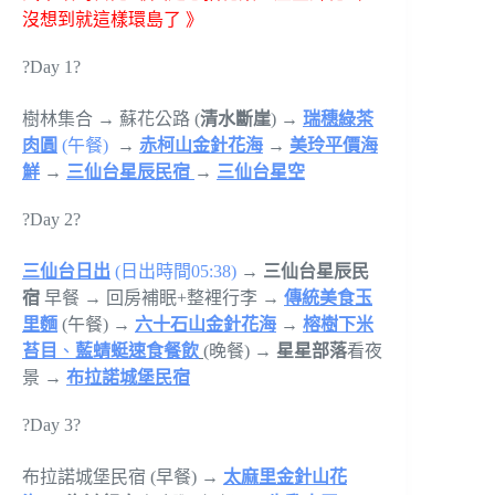
沒想到就這樣環島了 》
?Day 1?
樹林集合 → 蘇花公路 (
清水斷崖
) →
瑞穗綠茶
肉圓
(午餐)
→
赤柯山金針花海
→
美玲平價海
鮮
→
三仙台星辰民宿
→
三仙台星空
?Day 2?
三仙台日出
(日出時間05:38)
→
三仙台星辰民
宿
早餐 → 回房補眠+整裡行李
→
傳統美食玉
里麵
(午餐) →
六十石山金針花海
→
榕樹下米
苔目
、
藍蜻蜓速食餐飲
(晚餐) →
星星部落
看夜
景 →
布拉諾城堡民宿
?Day 3?
布拉諾城堡民宿 (早餐) →
太麻里金針山花