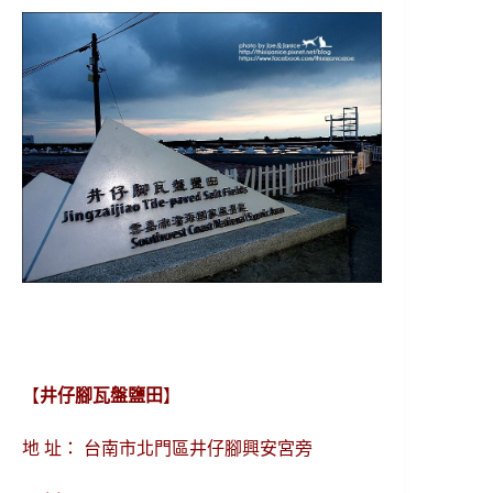
【
井仔腳瓦盤鹽田
】
地 址： 台南市北門區井仔腳興安宮旁