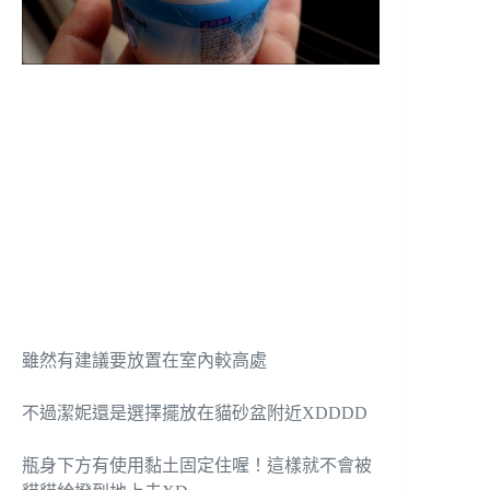
雖然有建議要放置在室內較高處
不過潔妮還是選擇擺放在貓砂盆附近XDDDD
瓶身下方有使用黏土固定住喔！這樣就不會被