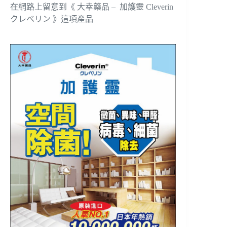
在網路上留意到《 大幸藥品 – 加護靈 Cleverin
クレべリン 》這項產品