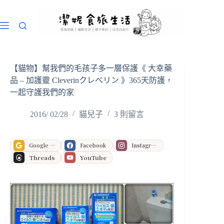
跳
至
主
要
內
容
【貓物】幫我們的毛孩子多一層保護《 大幸藥
品 – 加護靈 Cleverinクレべリン 》365天防護，
一起守護我們的家
2016/ 02/28
貓兒子
3 則留言
Google 偏好來源
Facebook
Instagram
Threads
YouTube