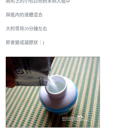
將附上的小包白色粉末倒入瓶中
與瓶內的液體混合
大約等待20分鐘左右
即會變成凝膠狀：)