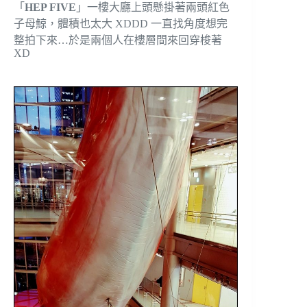
「
HEP FIVE
」一樓大廳上頭懸掛著兩頭紅色
子母鯨，體積也太大 XDDD 一直找角度想完
整拍下來…於是兩個人在樓層間來回穿梭著
XD