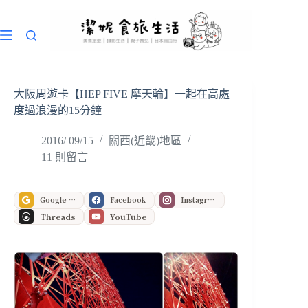
跳
至
主
要
內
容
大阪周遊卡【HEP FIVE 摩天輪】一起在高處
度過浪漫的15分鐘
2016/ 09/15
關西(近畿)地區
11 則留言
Google 偏好來源
Facebook
Instagram
Threads
YouTube