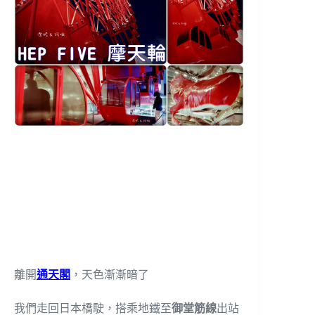
離開
通天閣
，天色漸漸暗了
我們走回日本橋駛，搭乘地鐵至
御堂筋線
出站