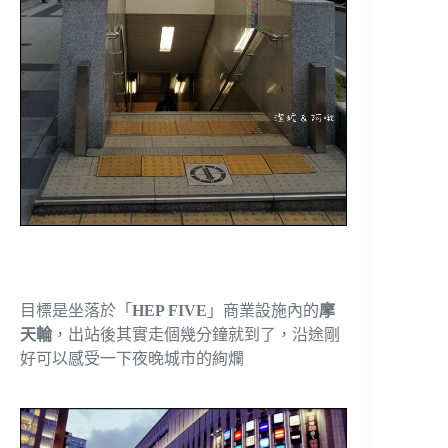
目標是坐落於「
HEP FIVE
」商業設施內的
摩
天輪
，出站後其實走個幾分鐘就到了，沿途剛
好可以感受一下夜晚城市的絢爛