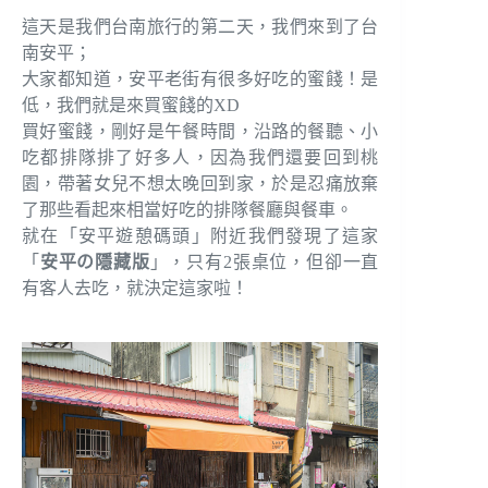
這天是我們台南旅行的第二天，我們來到了台
南安平；
大家都知道，安平老街有很多好吃的蜜餞！是
低，我們就是來買蜜餞的XD
買好蜜餞，剛好是午餐時間，沿路的餐聽、小
吃都排隊排了好多人，因為我們還要回到桃
園，帶著女兒不想太晚回到家，於是忍痛放棄
了那些看起來相當好吃的排隊餐廳與餐車。
就在「安平遊憩碼頭」附近我們發現了這家
「
安平の隱藏版
」，只有2張桌位，但卻一直
有客人去吃，就決定這家啦！