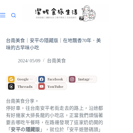
跳
至
主
要
內
容
台南美食｜安平の隱藏版｜在地飄香70年．美
味的古早味小吃
2024/ 05/09
台南美食
Google 偏好來源
Facebook
Instagram
Threads
YouTube
台南美食分享。
停好車，往台南安平老街走去的路上，沿途都
有好幾家大排長龍的小吃店，正當我們煩惱著
要去哪吃午餐時，在路邊發現了這家奶奶開的
「
安平の隱藏版
」，就位於「安平遊憩碼頭」