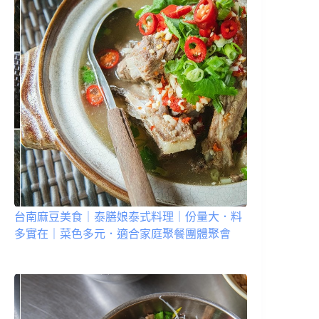
台南麻豆美食｜泰膳娘泰式料理｜份量大．料
多實在｜菜色多元．適合家庭聚餐團體聚會