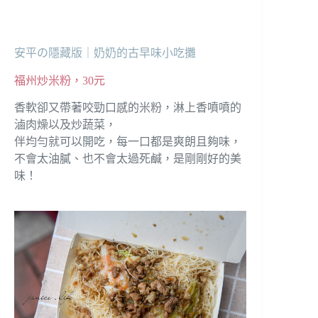
安平の隱藏版｜奶奶的古早味小吃攤
福州炒米粉，30元
香軟卻又帶著咬勁口感的米粉，淋上香噴噴的
滷肉燥以及炒蔬菜，
伴均勻就可以開吃，每一口都是爽朗且夠味，
不會太油膩、也不會太過死鹹，是剛剛好的美
味！