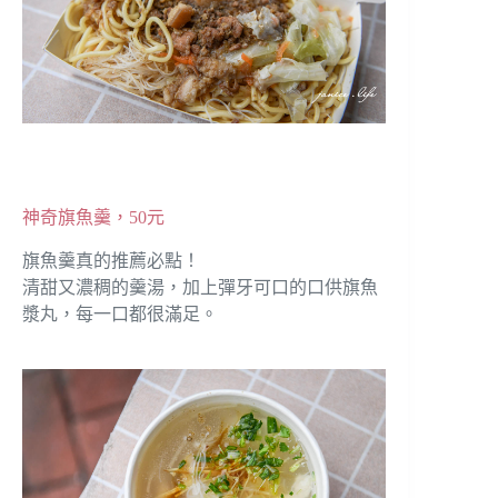
神奇旗魚羹，50元
旗魚羹真的推薦必點！
清甜又濃稠的羹湯，加上彈牙可口的口供旗魚
漿丸，每一口都很滿足。