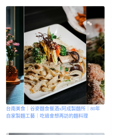
台南美食｜谷麥麵食餐酒x阿成製麵所｜80年
自家製麵工藝｜吃過會想再訪的麵料理