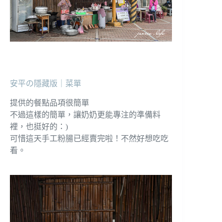
安平の隱藏版｜菜單
提供的餐點品項很簡單
不過這樣的簡單，讓奶奶更能專注的準備料
裡，也挺好的：)
可惜這天手工粉腸已經賣完啦！不然好想吃吃
看。