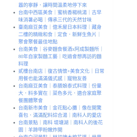
囂的寧靜．讓時間溫柔地停下來
台南中西區美食｜蜜桃香楊桃湯｜古早
味消暑必喝｜傳承三代的天然甘味
臺南麻豆美食｜億禾屋日本料理｜藏身
二樓的精緻和食｜定食．新鮮生魚片｜
聚會聚餐最佳地點
台南美食｜谷麥麵食餐酒x阿成製麵所｜
80年自家製麵工藝｜吃過會想再訪的麵
料理
貳樓台南店｜復古情懷+美食文化｜日常
用餐也能滿滿儀式感｜寵物友善
台南麻豆美食｜泰膳娘泰式料理｜份量
大．料多實在｜菜色多元．適合家庭聚
餐團體聚會
台南新市美食｜金花點心攤｜像在開驚
喜包．滿滿配料綜合湯｜南科人的愛店
台南景點｜南科 堤塘湖｜南科人的後花
園｜羊蹄甲粉嫩炸開