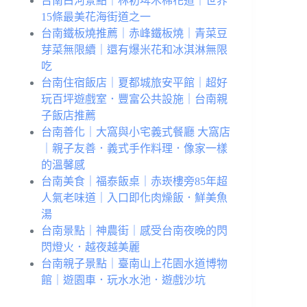
台南白河景點｜林初埤木棉花道｜世界
15條最美花海街道之一
台南鐵板燒推薦｜赤峰鐵板燒｜青菜豆
芽菜無限續｜還有爆米花和冰淇淋無限
吃
台南住宿飯店｜夏都城旅安平館｜超好
玩百坪遊戲室．豐富公共設施｜台南親
子飯店推薦
台南善化｜大窩與小宅義式餐廳 大窩店
｜親子友善．義式手作料理．像家一樣
的溫馨感
台南美食｜福泰飯桌｜赤崁樓旁85年超
人氣老味道｜入口即化肉燥飯．鮮美魚
湯
台南景點｜神農街｜感受台南夜晚的閃
閃燈火．越夜越美麗
台南親子景點｜臺南山上花園水道博物
館｜遊園車．玩水水池．遊戲沙坑