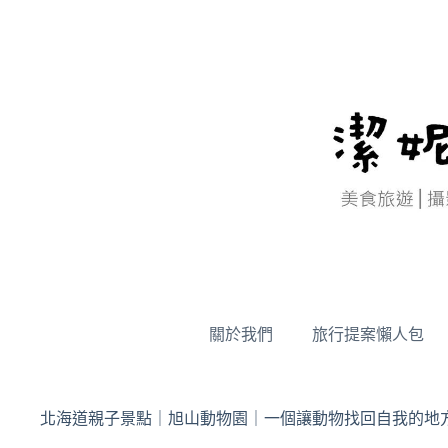
跳
至
主
要
內
容
關於我們
旅行提案懶人包
北海道親子景點｜旭山動物園｜一個讓動物找回自我的地方