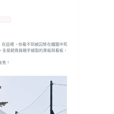
力」！在這裡，你看不到被囚禁在鐵籠中死
，全是飼育員親手繪製的黑板與看板，
食秀！