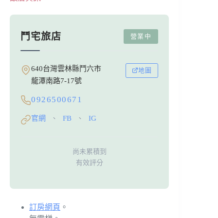
鬥宅旅店
營業中
640台灣雲林縣鬥六市
地圖
龍潭南路7-17號
0926500671
官網
FB
IG
、
、
尚未累積到
有效評分
訂房網頁
。