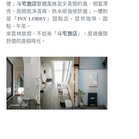
便；
斗宅旅店
整體風格是文青簡約風、相當漂
亮，房間乾淨清爽、熱水很強很舒適；一樓則
是「
INN LOBBY
」甜點店，提供咖啡、甜
點、午茶。
來雲林旅遊，不妨來「
斗宅旅店
」，度過優閒
舒適的度假時光。