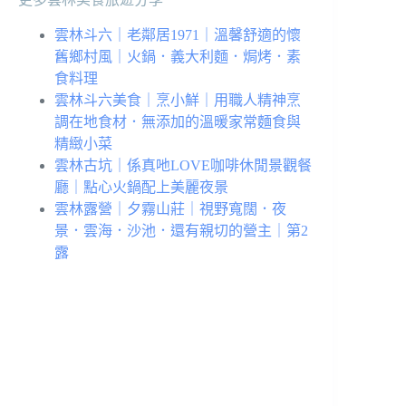
雲林斗六｜老鄰居1971｜溫馨舒適的懷
舊鄉村風｜火鍋．義大利麵．焗烤．素
食料理
雲林斗六美食｜烹小鮮｜用職人精神烹
調在地食材．無添加的溫暖家常麵食與
精緻小菜
雲林古坑｜係真吔LOVE咖啡休閒景觀餐
廳｜點心火鍋配上美麗夜景
雲林露營｜夕霧山莊｜視野寬闊．夜
景．雲海．沙池．還有親切的營主｜第2
露