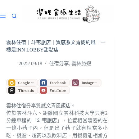
跳
至
主
要
內
容
雲林住宿｜斗宅旅店｜質感系文青簡約風｜一
樓是INN LOBBY甜點店
2025/ 09/18
住宿分享
,
雲林旅遊
Google 偏好來源
Facebook
Instagram
Threads
YouTube
雲林住宿分享質感文青風飯店。
位於雲林斗六、距離國立雲林科技大學只有2
分鐘車程的「
斗宅旅店
」，位置相當隱密的在
一條小巷子內，但是出了巷子就有相當多小
吃、餐廳、超商以及飲料店，用餐機能相當方