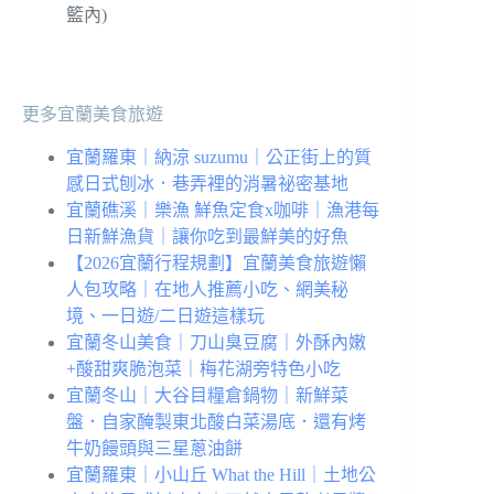
籃內)
更多宜蘭美食旅遊
宜蘭羅東｜納涼 suzumu｜公正街上的質
感日式刨冰．巷弄裡的消暑祕密基地
宜蘭礁溪｜樂漁 鮮魚定食x咖啡｜漁港每
日新鮮漁貨｜讓你吃到最鮮美的好魚
【2026宜蘭行程規劃】宜蘭美食旅遊懶
人包攻略｜在地人推薦小吃、網美秘
境、一日遊/二日遊這樣玩
宜蘭冬山美食｜刀山臭豆腐｜外酥內嫩
+酸甜爽脆泡菜｜梅花湖旁特色小吃
宜蘭冬山｜大谷目糧倉鍋物｜新鮮菜
盤．自家醃製東北酸白菜湯底．還有烤
牛奶饅頭與三星蔥油餅
宜蘭羅東｜小山丘 What the Hill｜土地公