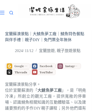
跳
至
主
要
內
容
宜蘭蘇澳景點｜大鯖魚夢工廠｜鯖魚特色餐點
與伴手禮｜親子DIY｜免門票全年無休
2024/ 11/12
宜蘭旅遊
,
親子旅遊景點
Google 偏好來源
Facebook
Instagram
Threads
YouTube
宜蘭蘇澳景點分享。
位於宜蘭蘇澳的「
大鯖魚夢工廠
」，是「明堯
冷凍」所創立的觀光工廠，提供寬敞的停車
場、認識鯖魚相關知識的互動體驗區、以及建
議要預約的手作DIY親子課程；另外他們還有