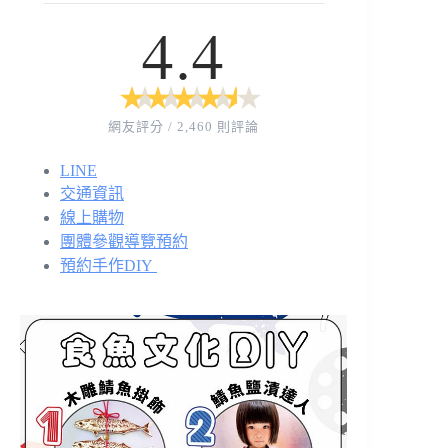
4.4
★
★
★
★
★
★
★
★
★
★
網友評分 / 2,460 則評論
LINE
交通資訊
線上購物
團體參觀導覽預約
預約手作DIY