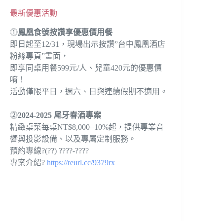
最新優惠活動
⓵
鳳凰食號按讚享優惠價用餐
即日起至12/31，現場出示按讚”台中鳳凰酒店
粉絲專頁”畫面，
即享同桌用餐599元/人、兒童420元的優惠價
唷！
活動僅限平日，週六、日與連續假期不適用。
⓶
2024-2025 尾牙春酒專案
精緻桌菜每桌NT$8,000+10%起，提供專業音
響與投影設備、以及專屬定制服務。
預約專線?(??) ????-????
專案介紹?
https://reurl.cc/9379rx