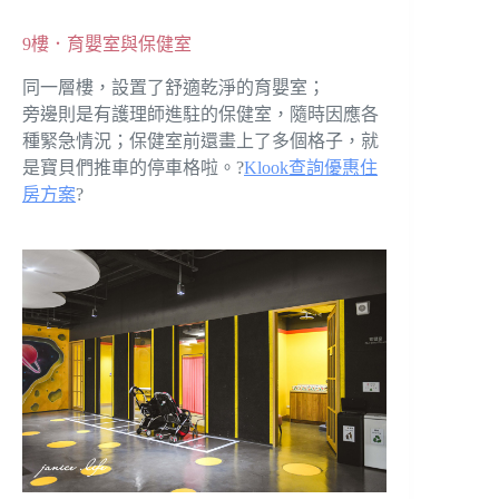
9樓．育嬰室與保健室
同一層樓，設置了舒適乾淨的育嬰室；
旁邊則是有護理師進駐的保健室，隨時因應各
種緊急情況；保健室前還畫上了多個格子，就
是寶貝們推車的停車格啦。?
Klook查詢優惠住
房方案
?