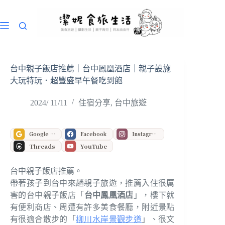
跳
至
主
要
內
容
台中親子飯店推薦｜台中鳳凰酒店｜親子設施
大玩特玩．超豐盛早午餐吃到飽
2024/ 11/11
住宿分享
,
台中旅遊
Google 偏好來源
Facebook
Instagram
Threads
YouTube
台中親子飯店推薦。
帶著孩子到台中來趟親子旅遊，推薦入住很厲
害的台中親子飯店「
台中鳳凰酒店
」，樓下就
有便利商店、周遭有許多美食餐廳，附近景點
有很適合散步的「
柳川水岸景觀步道
」、很文