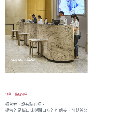
1樓．點心吧
櫃台旁，設有點心吧，
提供的是鹹口味與甜口味的可朗芙，可朗芙又