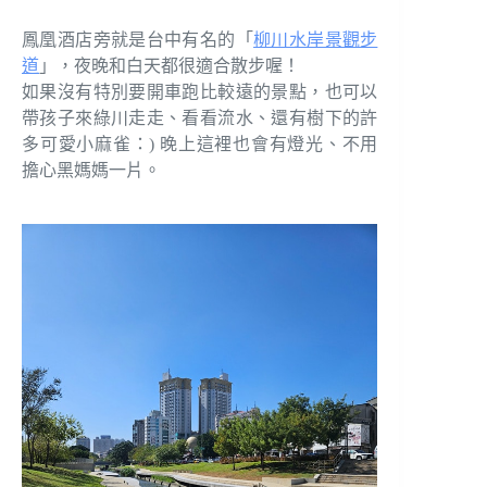
鳳凰酒店旁就是台中有名的「
柳川水岸景觀步
道
」，夜晚和白天都很適合散步喔！
如果沒有特別要開車跑比較遠的景點，也可以
帶孩子來綠川走走、看看流水、還有樹下的許
多可愛小麻雀：) 晚上這裡也會有燈光、不用
擔心黑媽媽一片。