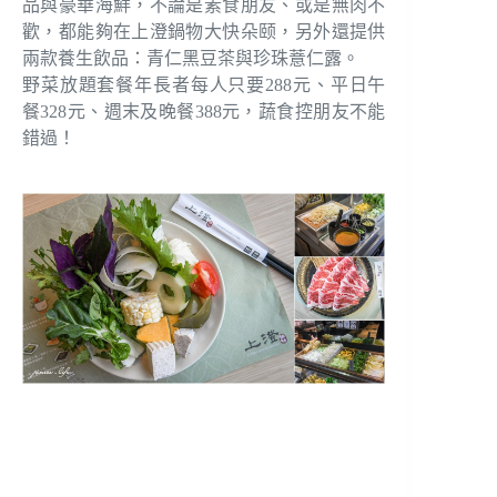
品與豪華海鮮，不論是素食朋友、或是無肉不
歡，都能夠在上澄鍋物大快朵颐，另外還提供
兩款養生飲品：青仁黑豆茶與珍珠薏仁露。
野菜放題套餐年長者每人只要288元、平日午
餐328元、週末及晚餐388元，蔬食控朋友不能
錯過！