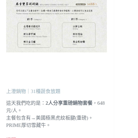
上澄鍋物｜31種蔬食放題
這天我們吃的是：
2人分享重磅鍋物套餐
，648
元/人。
主餐包含有→美國極黑虎紋板腱(重磅) +
PRIME厚切雪藏牛。