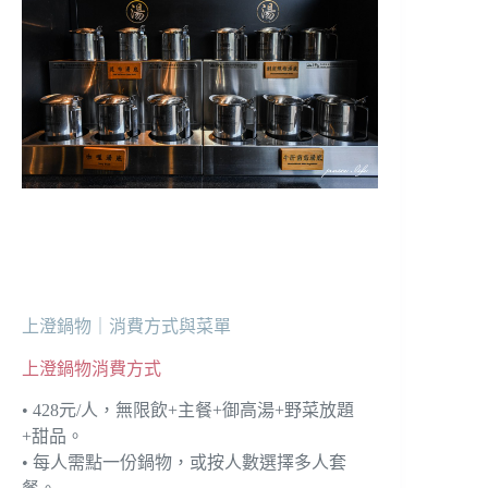
上澄鍋物｜消費方式與菜單
上澄鍋物消費方式
• 428元/人，無限飲+主餐+御高湯+野菜放題
+甜品。
• 每人需點一份鍋物，或按人數選擇多人套