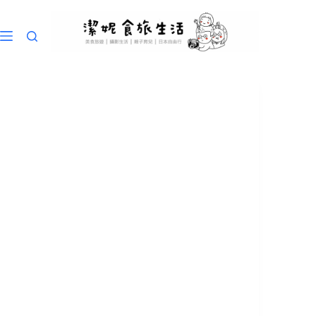
跳
至
主
要
內
容