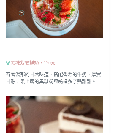
黑糖紫薯鮮奶，130元
有著濃郁的甘薯味道、搭配香濃的牛奶，厚實
甘醇，最上層的黑糖粉讓嘴裡多了點甜甜。