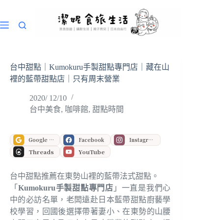
跳
至
主
要
內
容
台中甜點｜Kumokuru手製甜點專門店｜藏在山
裡的藍帶甜點店｜只有周末營業
2020/ 12/10
台中美食
,
咖啡館
,
甜點時間
Google 偏好來源
Facebook
Instagram
Threads
YouTube
台中甜點推薦在東勢山裡的藍帶法式甜點。
「
Kumokuru手製甜點專門店
」一直是我們心
中的必訪名單，老闆遠赴日本藍帶甜點廚藝學
校學習，回國後選擇帶著妻小、在東勢的山腰