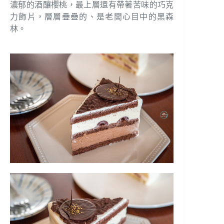
濃郁的酒釀櫻桃，最上層還有帶著苦味的巧克
力飾片，層層疊疊的、是老闆心目中的黑森
林。