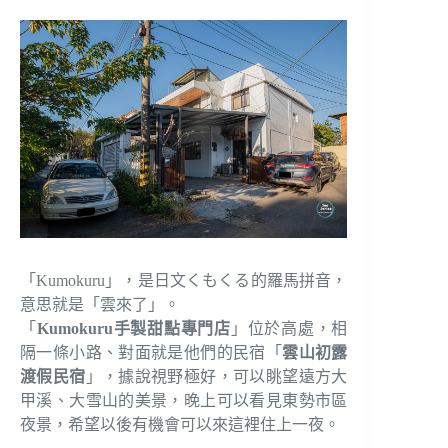
「Kumokuru」，是日文くもくる的羅馬拼音，
意思就是「雲來了」。
「
Kumokuru手製甜點專門店
」位於高處，相
隔一條小路、對面就是他們的民宿「
雲山初露
渡假民宿
」，據說視野極好，可以眺望遠方大
甲溪、大雪山的美景，晚上可以看見東勢市區
夜景，希望以後有機會可以來這裡住上一夜。