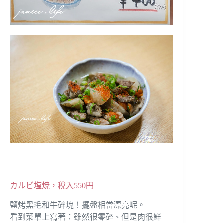
カルビ塩焼，稅入550円
鹽烤黑毛和牛碎塊！擺盤相當漂亮呢。
看到菜單上寫著：雖然很零碎、但是肉很鮮