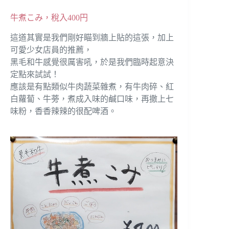
牛煮こみ，稅入400円
這道其實是我們剛好瞄到牆上貼的這張，加上
可愛少女店員的推薦，
黑毛和牛感覺很厲害吼，於是我們臨時起意決
定點來試試！
應該是有點類似牛肉蔬菜雜煮，有牛肉碎、紅
白蘿蔔、牛蒡，煮成入味的鹹口味，再撒上七
味粉，香香辣辣的很配啤酒。