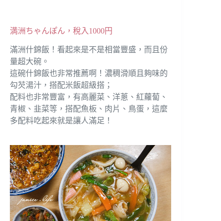
満洲ちゃんぽん，稅入1000円
滿洲什錦飯！看起來是不是相當豐盛，而且份
量超大碗。
這碗什錦飯也非常推薦啊！濃稠滑順且夠味的
勾芡湯汁，搭配米飯超級搭；
配料也非常豐富，有高麗菜、洋蔥、紅蘿蔔、
青椒、韭菜等，搭配魚板、肉片、鳥蛋，這麼
多配料吃起來就是讓人滿足！