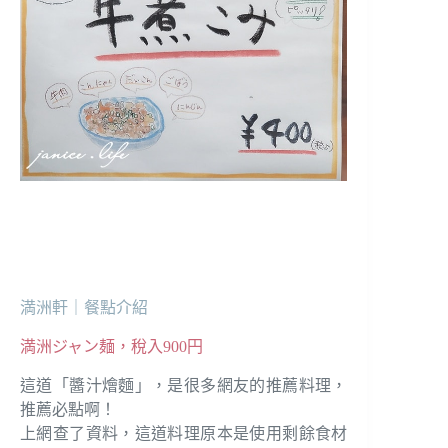
満洲軒｜餐點介紹
満洲ジャン麺，稅入900円
這道「醬汁燴麵」，是很多網友的推薦料理，
推薦必點啊！
上網查了資料，這道料理原本是使用剩餘食材