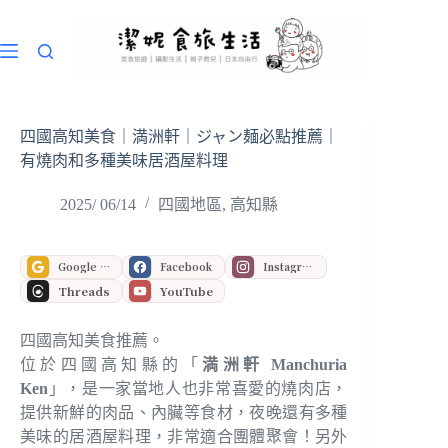
跳
至
主
要
內
容
四國高知美食｜満洲軒｜ジャン麺必點推薦｜
有燒肉和多種美味居酒屋料理
2025/ 06/14
四國地區
,
高知縣
Google 偏好來源
Facebook
Instagram
Threads
YouTube
四國高知美食推薦。
位於四國高知縣的「
満洲軒 Manchuria
Ken
」，是一家當地人也非常喜愛的燒肉店，
提供新鮮的肉品、內臟等食材，夜晚還有多種
美味的居酒屋料理，非常適合團體聚會！另外