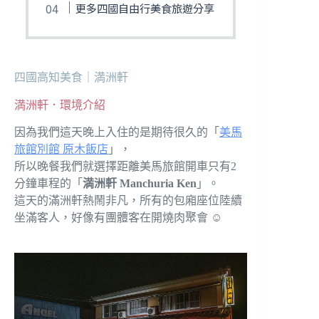
更多四國自由行美食旅遊分享
四國高知美食｜満洲軒
満洲軒．環境介紹
因為我們這天晚上入住的是期待很久的「
美馬
旅館別館 原木飯店
」，
所以晚餐我們就選擇距離美馬旅館開車只有2
分鐘車程的「
満洲軒 Manchuria Ken
」。
這天的滿洲軒熱鬧非凡，所有的包廂座位陸續
坐滿客人，好像有團體客在開燒肉聚會 ☺️