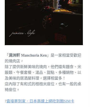
「
満洲軒 Manchuria Ken
」是一家相當受歡迎
的燒肉店，
除了提供新鮮美味的燒肉，他們還有麵食、米
飯類、午餐套餐、湯品、甜點、多種鍋物、以
及美味的居酒屋料理，選擇相當多！
店內除了有和式的榻榻米座位，也有一般的桌
椅座位。
?
直接寄到家．日本高速上網吃到飽SIM卡