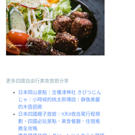
更多四國自由行美食旅遊分享
日本岡山景點｜吉備津神社 きびつじん
じゃ｜小時候的桃太郎傳說｜靜逸美麗
的木造迴廊
日本四國親子旅遊｜9天8夜自駕行程規
劃，四國必玩景點、美食餐廳、住宿推
薦全攻略