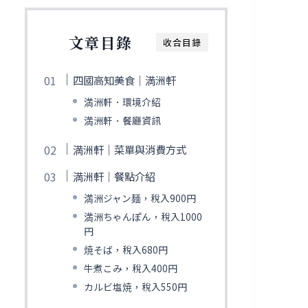
文章目錄
收合目錄
四國高知美食｜満洲軒
満洲軒．環境介紹
満洲軒．餐廳資訊
満洲軒｜菜單與消費方式
満洲軒｜餐點介紹
満洲ジャン麺，稅入900円
満洲ちゃんぽん，稅入1000
円
焼そば，稅入680円
牛煮こみ，稅入400円
カルビ塩焼，稅入550円