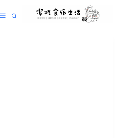
跳
至
主
要
內
容