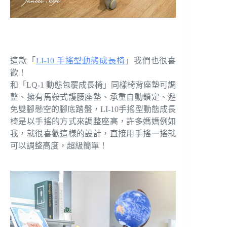
這款「
LI-10 手搖型動態成長椅
」我們也很喜
歡！
和「LQ-1 動態包覆成長椅」同樣椅背座墊可調
整、擁有馬鞍式護腰座墊、承重自動鎖定、避
免雙腳懸空的腳底踏盤，LI-10手搖型動態成長
椅是以手搖的方式來調整座高，許多媽媽例如
我，就很喜歡這樣的設計，直接用手搖一搖就
可以調整高度，超級簡單！