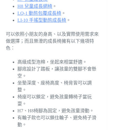
H8 兒童成長網椅
。
LQ-1 動態包覆成長椅
。
LI-10 手搖型動態成長椅
。
可以依照小朋友的身高、以及實際使用需求來
做選擇；而且樂澄的成長椅擁有以下幾項特
色：
高級成型泡棉，坐起來相當舒適。
腳底設計了踏板，讓孩童的雙腳不會懸
空。
坐墊深度、座椅高度、椅背皆可以調
整。
椅座可以鎖定，避免孩童轉椅子當玩
耍。
H7、H8椅腳為固定，避免孩童滑動。
有輪子款也可以鎖住輪子、避免椅子滑
動。