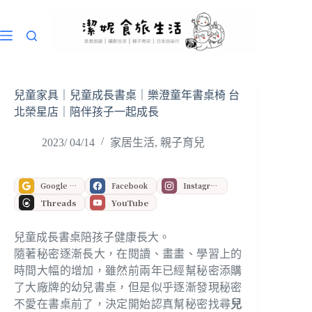
跳
至
主
要
內
容
兒童家具｜兒童成長書桌｜樂澄童年書桌椅 台
北榮星店｜陪伴孩子一起成長
2023/ 04/14
家居生活
,
親子育兒
Google 偏好來源
Facebook
Instagram
Threads
YouTube
兒童成長書桌陪孩子健康長大。
隨著秘密逐漸長大，在閱讀、畫畫、學習上的
時間大幅的增加，雖然前兩年已經幫秘密添購
了大廠牌的幼兒書桌，但是似乎逐漸發現秘密
不愛在書桌前了，決定開始認真幫秘密找尋
兒