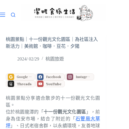
跳
至
主
要
內
容
桃園景點｜十一份觀光文化園區｜為社區注入
新活力｜美術館．咖啡．豆花．夕陽
2024/ 02/29
桃園旅遊
Google 偏好來源
Facebook
Instagram
Threads
YouTube
桃園景點分享適合散步的十一份觀光文化園
區。
位於桃園龍潭的「
十一份觀光文化園區
」，前
身為佳安市場，結合了附近的「
石管局大草
坪
」、日式老宿舍群，以永續環境，友善地球