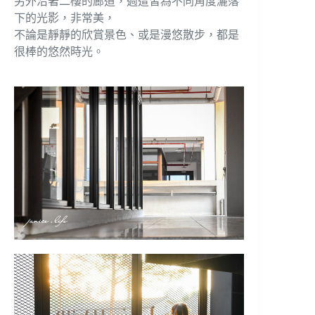
另外沿著二樓的廊道，週遭皆為不同角度灑落
下的光影，非常美，
不論是靜靜的欣賞景色、或是漫悠散步，都是
很棒的悠然時光。