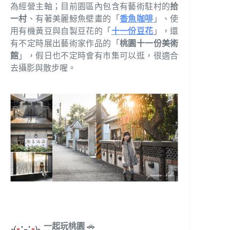
為經營主軸；目前園區內包含有藝術駐村的
拾
一村
、有著美麗鯨魚壁畫的「
香魚咖啡
」、使
用有機黃豆與自製豆花的「
十一份豆花
」，還
有不定時展出藝術家作品的「
桃園十一份美術
館
」，假日也不定時會有市集可以逛，很適合
去攝影與散步喔。
一起玩桃園
🚗