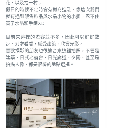
花、以及拾一村；
假日的時候不定時會有攤商進駐，像這次我們
就有遇到販售飾品與水晶小物的小攤，忍不住
買了水晶和手鍊XD
目前來這裡的遊客並不多，因此可以好好散
步、到處看看，感受建築、欣賞光影，
喜歡攝影的朋友也很適合來這裡拍照，不管是
建築、日式老宿舍、日光廊道、夕陽、甚至是
拍攝人像，都是很棒的地點選擇。