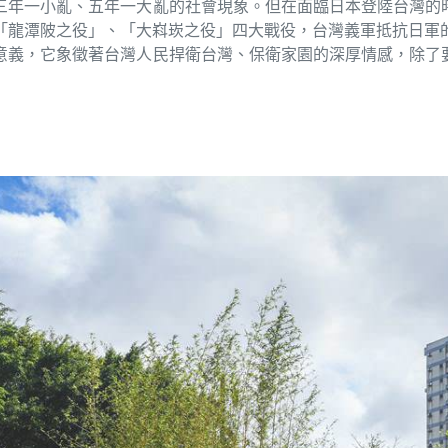
三年一小亂、五年一大亂的社會現象。但在面臨日本登陸台灣的
「龍潭陂之役」、「大嵙崁之役」四大戰役，台灣義軍抵抗日軍
要意義，它象徵著台灣人民捍衛台灣、保衛家園的深厚情感，除