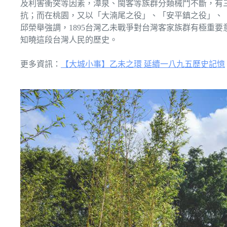
及利害衝突等因素，漳泉、閩客等族群分類械鬥不斷，有
抗；而在桃園，又以「大湳尾之役」、「安平鎮之役」、
邱榮舉強調，1895台灣乙未戰爭對台灣客家族群有極重
知曉這段台灣人民的歷史。
更多資訊：
【大城小事】乙未之環 延續一八九五歷史記憶