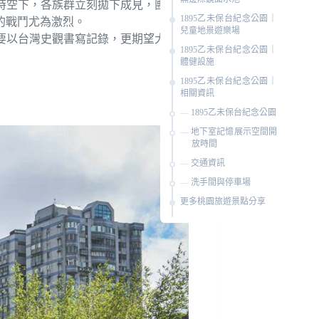
時空下，各族群立刻拋下成見，團結對
1895乙未保台紀念公園｜
的戰鬥尤為激烈。
兒童地景遊樂場
了要以台灣史觀書寫記錄，更期望大家能
1895乙未保台紀念公園｜
體健設施
1895乙未保台紀念公園｜
相關資訊
1895乙未保台紀念公園
地下室記憶展示空間開
放時間
交通資訊
洗手間與停車場
更多桃園旅遊景點分享