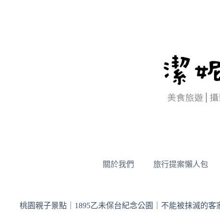
跳
至
主
要
內
容
關於我們
旅行提案懶人包
桃園親子景點｜1895乙未保台紀念公園｜不能被抹滅的