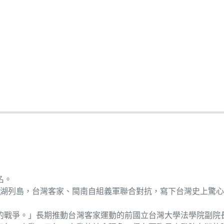
名。
澎湖列島，台灣客家、閩南自組義軍聯合對抗，寫下台灣史上驚心動
侮的戰爭。」長期推動台灣客家運動的前國立台灣大學法學院副