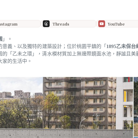
nstagram
Threads
YouTube
園
」。
的意義、以及獨特的建築設計；位於桃園平鎮的「
1895乙未保
園的「乙未之環」，清水模材質加上無邊際鏡面水池，靜謐且美
大家的生活中。