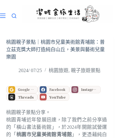
跳
至
主
要
內
容
桃園親子景點｜桃園市兒童美術館青埔館：普
立茲克獎大師打造純白山丘，美景與藝術兒童
樂園
2024/ 07/25
桃園旅遊
,
親子旅遊景點
Google 偏好來源
Facebook
Instagram
Threads
YouTube
桃園親子景點分享。
桃園青埔近年發展迅速，除了我們之前分享過
的「橫山書法藝術館」，於2024年開館試營運
的「
桃園市兒童美術館青埔館
」，更憑藉純白