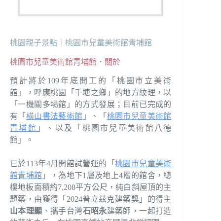
桃園親子景點｜桃園市兒童美術館青埔館
桃園市兒童美術館青埔館．關於
預計將於109年底開工的「桃園市立美術
館」，呼應桃園「千塘之鄉」的地方紋理，以
「一機關多場館」的方式發展；目前已完成的
有「
橫山書法藝術館
」、「
桃園市兒童美術館
青埔館
」、以及「桃園市兒童美術館八德
館」。
已於113年4月開館試營運的「
桃園市兒童美術
館青埔館
」，為地下1層及地上4層的館舍，總
樓地板面積約7,208平方公尺，純白斜屋頂的主
題築，由獲得「2024普立茲克建築獎」的得主
山本理顯
、攜手台灣
石昭永
建築師，一起打造