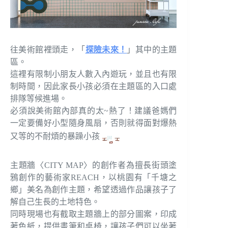
往美術館裡頭走，「
探險未來！
」其中的主題
區。
這裡有限制小朋友人數入內遊玩，並且也有限
制時間，因此家長小孩必須在主題區的入口處
排隊等候進場。
必須說美術館內部真的太~熱了！建議爸媽們
一定要備好小型隨身風扇，否則就得面對爆熱
又等的不耐煩的暴躁小孩
主題牆〈CITY MAP〉的創作者為擅長街頭塗
鴉創作的藝術家REACH，以桃園有「千塘之
鄉」美名為創作主題，希望透過作品讓孩子了
解自己生長的土地特色。
同時現場也有截取主題牆上的部分圖案，印成
著色紙，提供畫筆和桌椅，讓孩子們可以坐著