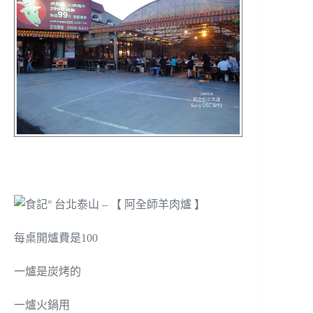
每桌開爐費是100
一爐是炭烤的
一爐火鍋用