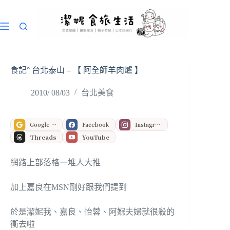
跳
至
主
要
內
容
食記° 台北泰山 – 【 阿全師羊肉爐 】
2010/ 08/03
台北美食
Google 偏好來源
Facebook
Instagram
Threads
YouTube
網路上部落格一堆人大推
加上嘉良在MSN剛好跟我們提到
於是潔妮我、嘉良、怡蓉、阿媬夫婦就很殺的
衝去啦