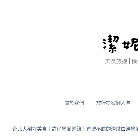
跳
至
主
要
內
容
關於我們
旅行提案懶人包
台北大稻埕美食｜許仔豬腳麵線｜香濃不膩的清燉白湯豬