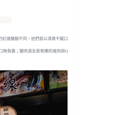
的紅燒豬腳不同，他們是以清爽不膩口
口無負擔；腿肉湯全是軟嫩的瘦肉與Q