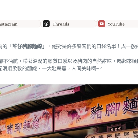
nstagram
Threads
YouTube
前的「
許仔豬腳麵線
」，絕對是許多饕客們的口袋名單！與一般
卻不油膩，帶著溫潤的膠質口感以及豬肉的自然甜味，喝起來順
配滑順柔軟的麵線、一大匙蒜蓉，人間美味啊~。