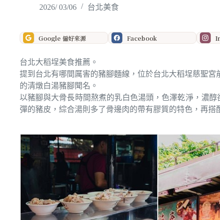
2026/ 03/06
台北美食
Google 偏好來源
Facebook
I
台北大稻埕美食推薦。
提到台北有哪間厲害的豬腳麵線，位於台北大稻埕慈聖宮
的清燉白湯豬腳聞名。
以豬腳與大骨長時間熬煮的乳白色湯頭，色澤乾淨，濃醇
彈的豬皮，綜合湯則多了骨邊肉的帶有膠質的特色，再搭