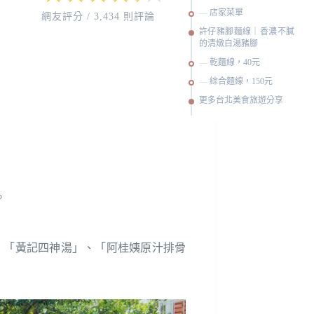
店家菜單
網友評分 / 3,434 則評論
許仔豬腳麵線｜香濃不膩
的清燉白湯豬腳
乾麵線，40元
綜合麵線，150元
更多台北美食旅遊分享
。
、「黃記四神湯」、「阿桂姨原汁排骨