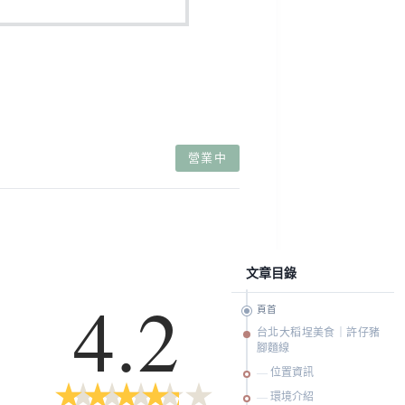
營業中
文章目錄
4.2
頁首
台北大稻埕美食｜許仔豬
腳麵線
位置資訊
★
★
★
★
★
★
★
★
★
★
環境介紹