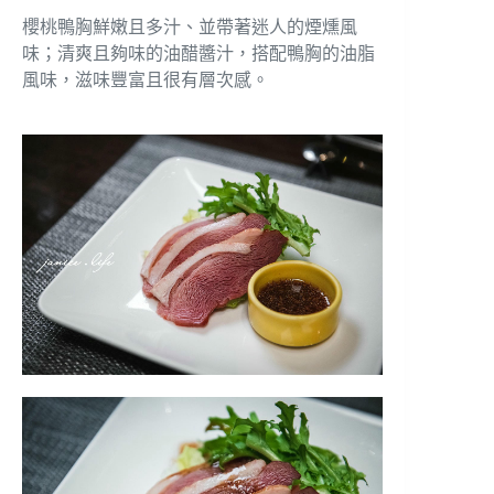
櫻桃鴨胸鮮嫩且多汁、並帶著迷人的煙燻風
味；清爽且夠味的油醋醬汁，搭配鴨胸的油脂
風味，滋味豐富且很有層次感。