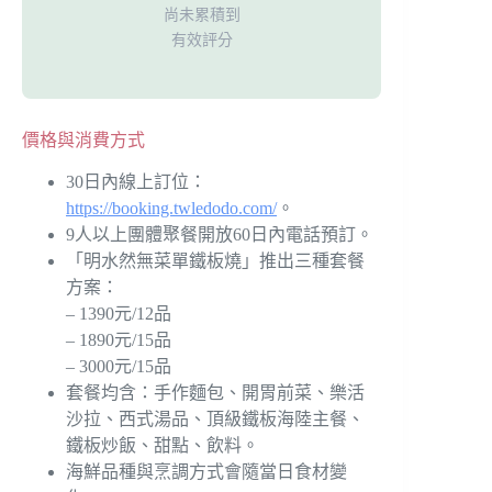
尚未累積到
有效評分
價格與消費方式
30日內線上訂位：
https://booking.twledodo.com/
。
9人以上團體聚餐開放60日內電話預訂。
「明水然無菜單鐵板燒」推出三種套餐
方案：
– 1390元/12品
– 1890元/15品
– 3000元/15品
套餐均含：手作麵包、開胃前菜、樂活
沙拉、西式湯品、頂級鐵板海陸主餐、
鐵板炒飯、甜點、飲料。
海鮮品種與烹調方式會隨當日食材變