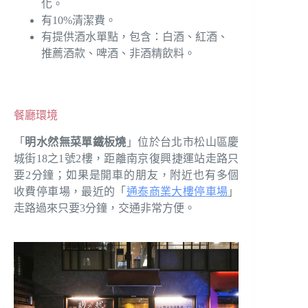
化。
有10%清潔費。
有提供酒水單點，包含：白酒、紅酒、
推薦酒款、啤酒、非酒精飲料。
餐廳環境
「
明水然無菜單鐵板燒
」位於台北市松山區慶
城街18之1號2樓，距離南京復興捷運站走路只
要2分鐘；如果是開車的朋友，附近也有多個
收費停車場，最近的「
通泰商業大樓停車場
」
走路過來只要3分鐘，交通非常方便。