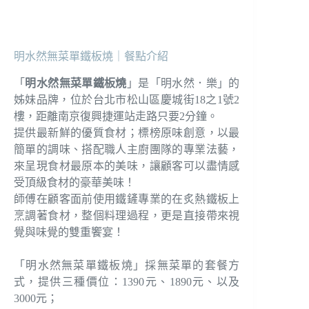
明水然無菜單鐵板燒｜餐點介紹
「
明水然無菜單鐵板燒
」是「明水然．樂」的
姊妹品牌，位於台北市松山區慶城街18之1號2
樓，距離南京復興捷運站走路只要2分鐘。
提供最新鮮的優質食材；標榜原味創意，以最
簡單的調味、搭配職人主廚團隊的專業法藝，
來呈現食材最原本的美味，讓顧客可以盡情感
受頂級食材的豪華美味！
師傅在顧客面前使用鐵鏟專業的在炙熱鐵板上
烹調著食材，整個料理過程，更是直接帶來視
覺與味覺的雙重饗宴！
「明水然無菜單鐵板燒」採無菜單的套餐方
式，提供三種價位：1390元、1890元、以及
3000元；