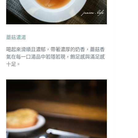
蘑菇濃湯
喝起來滑順且濃郁，帶著濃厚的奶香，蘑菇香
氣在每一口湯品中若隱若現，飽足感與滿足感
十足。