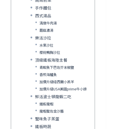
手作麵包
西式湯品
清燉牛肉湯
蘑菇濃湯
樂活沙拉
水果沙拉
櫻桃鴨胸沙拉
頂級鐵板海陸主餐
青魽魚下巴佐芥末椒鹽
香煎海鱸魚
加價升級紐西蘭小羔羊
加價升級USA美國prime牛小排
鮮活波士頓龍蝦二吃
鐵板龍蝦
龍蝦螯佐金沙醬
蟹味魚子蒸蛋
鐵板時蔬