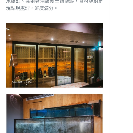
水族缸、養殖著活體波士頓龍蝦，食材絕對是
現點現處理，鮮度滿分。