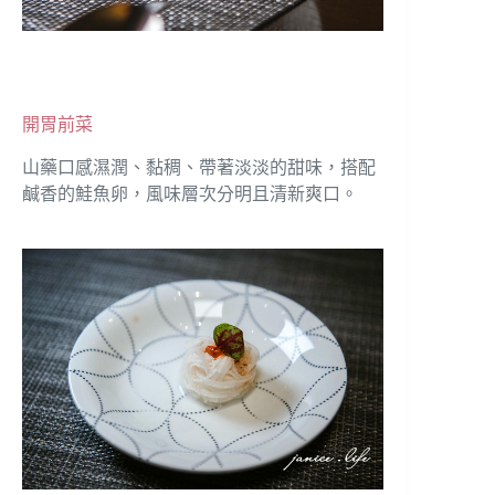
開胃前菜
山藥口感濕潤、黏稠、帶著淡淡的甜味，搭配
鹹香的鮭魚卵，風味層次分明且清新爽口。