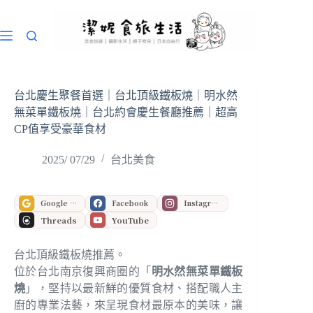
跳
至
主
要
內
容
台北慶生聚餐首選｜台北頂級鐵板燒｜明水然
無菜單鐵板燒｜台北約會慶生餐廳推薦｜超高
CP值享受豪華食材
2025/ 07/29
台北美食
Google 偏好來源
Facebook
Instagram
Threads
YouTube
台北頂級鐵板燒推薦。
位於台北南京復興商圈的「
明水然無菜單鐵板
燒
」，堅持以最新鮮的優質食材、搭配職人主
廚的專業法藝，來呈現食材最原本的美味，讓