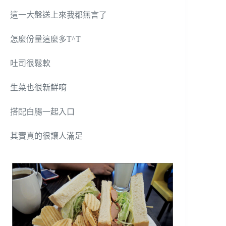
這一大盤送上來我都無言了
怎麼份量這麼多T^T
吐司很鬆軟
生菜也很新鮮唷
搭配白腸一起入口
其實真的很讓人滿足