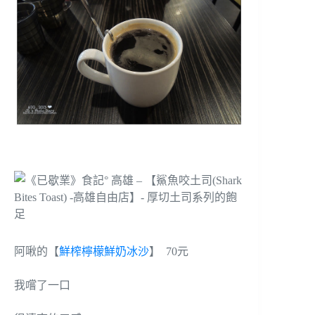
阿啾的【
鮮榨檸檬鮮奶冰沙
】 70元
我嚐了一口