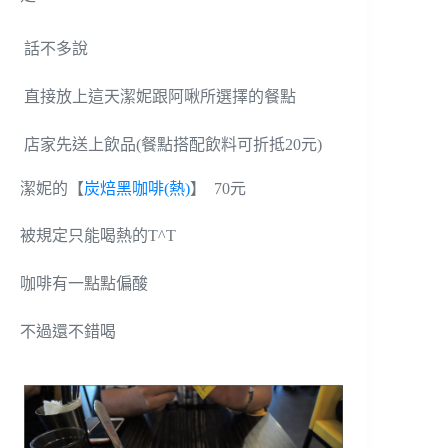
話不多說
直接放上這天潔妮跟阿啾所選擇的餐點
店家先送上飲品
(餐點搭配飲料可折抵20元)
潔妮的【
炭焙黑咖啡(熱)
】 70元
被規定只能喝熱的T^T
咖啡
有一點點偏酸
不過還不錯喝