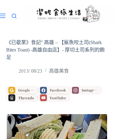
跳
至
主
要
內
容
《已歇業》食記° 高雄 – 【鯊魚咬土司(Shark
Bites Toast) -高雄自由店】- 厚切土司系列的飽
足
2013/ 08/23
高雄美食
Google 偏好來源
Facebook
Instagram
Threads
YouTube