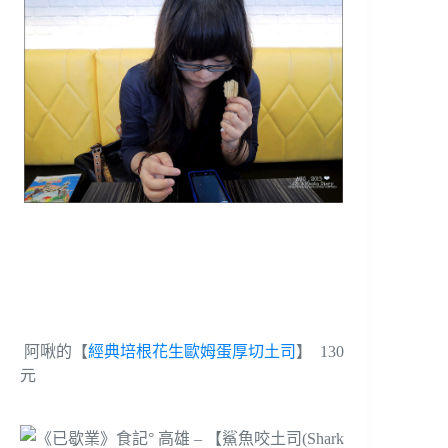
阿啾的【
經典培根花生歐姆蛋厚切土司
】 130
元