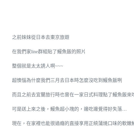
之前妹妹從日本去東京旅遊
在我們家line群組貼了鰻魚飯的照片
整個就是太太誘人啊~~~
超懊惱為什麼我們三月去日本時怎麼沒吃到鰻魚飯咧
而且之前去宜蘭旅行時也曾在一家日式料理點了鰻魚飯來
可是送上來之後，鰻魚超小塊的，邊吃邊覺得好失落…
現在，在家裡也能很過癮的直接享用正統蒲燒口味的軟嫩