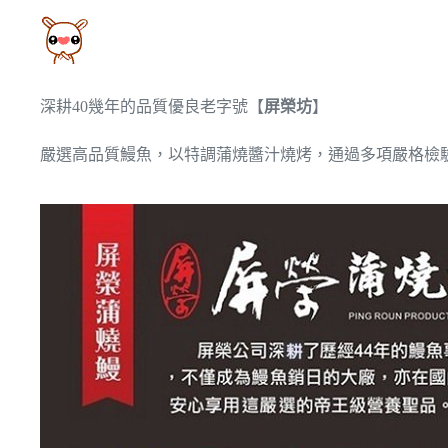
深耕40幾年的品質優良老字號【
屏榮坊
】
嚴選高品質鰻魚，以特調蒲燒醬汁燒烤，通過多項嚴格檢