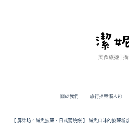
跳
至
主
要
內
容
關於我們
旅行提案懶人包
【 屏榮坊。鰻魚披薩．日式蒲燒鰻 】 鰻魚口味的披薩新感受