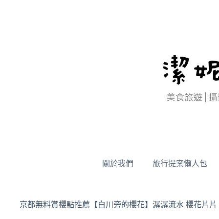
跳
至
主
要
內
容
關於我們
旅行提案懶人包
京都無料賞櫻點推薦【白川旁的櫻花】潺潺流水 櫻花片片