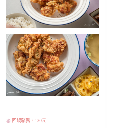
回鍋豬豬，130元