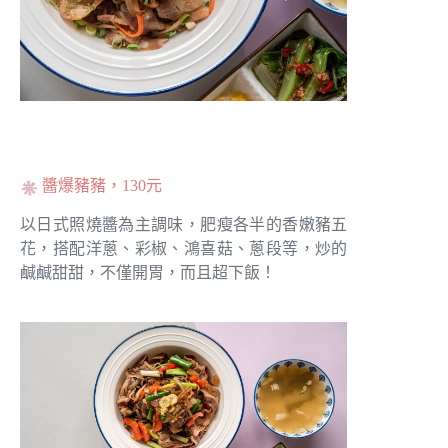
醬爆豬豬，130元
以日式照燒醬為主調味，肥瘦各半的香嫩豬五
花，搭配洋蔥、彩椒、鴻喜菇、蔥段等，炒的
鹹鹹甜甜，不僅開胃，而且超下飯！