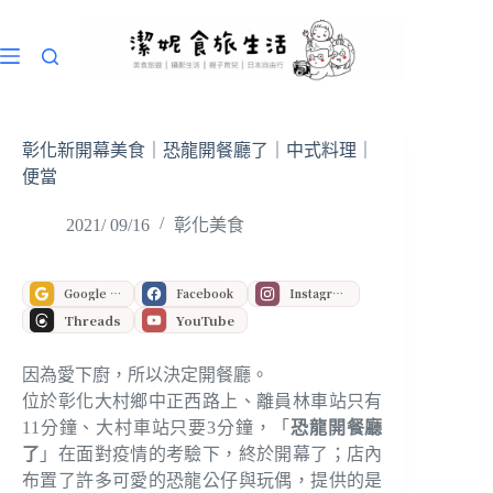
跳
至
主
要
內
容
彰化新開幕美食｜恐龍開餐廳了｜中式料理｜
便當
2021/ 09/16
彰化美食
Google 偏好來源
Facebook
Instagram
Threads
YouTube
因為愛下廚，所以決定開餐廳。
位於彰化大村鄉中正西路上、離員林車站只有
11分鐘、大村車站只要3分鐘，「
恐龍開餐廳
了
」在面對疫情的考驗下，終於開幕了；店內
布置了許多可愛的恐龍公仔與玩偶，提供的是