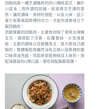
回鍋肉是一種烹調豬肉的四川傳統菜式，屬於
川菜系；而所謂的回鍋，就是再次烹調的意
思。講究調味、食材的搭配、以及火候，這三
者只有靠做菜師傅的功力，才能完成美味又下
飯回鍋肉！
恐龍餐廳的回鍋肉，主要食材除了使用台灣豬
五花，還搭配了洋蔥、紅蘿蔔絲、以及鴻喜
菇，主要的調味以豆瓣醬為主、是大廚自己調
製的，整體看起來雖然沒有正統川菜那樣的重
口味與油亮感，吃起來卻是夠味且入味的，搭
配鴻喜菇的Q彈口感，單吃與配飯都很讚。