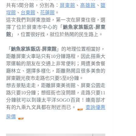
共有5間分館，分別為：
屏東館
、
高雄館
、
鹽
埕館
、
台東館
、
花蓮館
。
這次我們到屏東旅遊，第一次在屏東住宿，選
擇了位於屏東市中心的「
鮪魚家族飯店-屏東
館
」，位置很好找，就位於熱鬧的民生路上。
「
鮪魚家族飯店-屏東館
」的地理位置相當好，
距離屏東火車站只有10分鐘路程，因此搭乘大
眾運輸的朋友在交通上非常便利；周遭美食餐
廳林立、選擇多樣化，距離熱鬧且很多美食的
屏東觀光夜市走路也只要5至8分鐘。
想去景點走走，距離屏東美術館、屏東公園走
路只要10分鐘；想逛街也沒問題，走路只要11
分鐘就可以到達太平洋SOGO百貨！連南部才
有的九乘九文具都在附近而已。
查詢優惠
房價