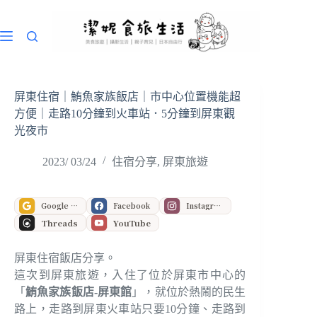
跳
至
主
要
內
容
屏東住宿｜鮪魚家族飯店｜市中心位置機能超
方便｜走路10分鐘到火車站．5分鐘到屏東觀
光夜市
2023/ 03/24
住宿分享
,
屏東旅遊
Google 偏好來源
Facebook
Instagram
Threads
YouTube
屏東住宿飯店分享。
這次到屏東旅遊，入住了位於屏東市中心的
「
鮪魚家族飯店-屏東館
」，就位於熱鬧的民生
路上，走路到屏東火車站只要10分鐘、走路到