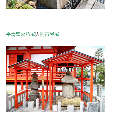
平清盛公乃塚
與
阿古屋塚