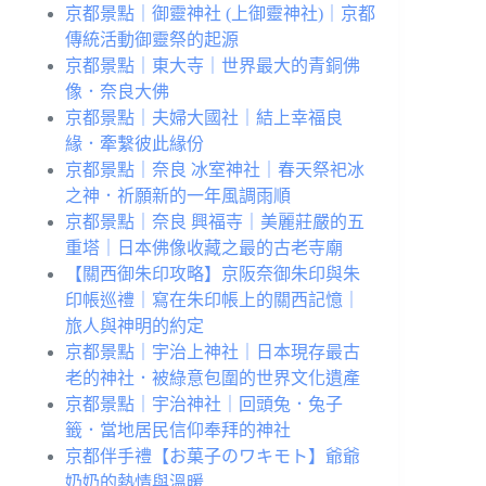
京都景點｜御靈神社 (上御靈神社)｜京都
傳統活動御靈祭的起源
京都景點｜東大寺｜世界最大的青銅佛
像．奈良大佛
京都景點｜夫婦大國社｜結上幸福良
緣．牽繫彼此緣份
京都景點｜奈良 冰室神社｜春天祭祀冰
之神．祈願新的一年風調雨順
京都景點｜奈良 興福寺｜美麗莊嚴的五
重塔｜日本佛像收藏之最的古老寺廟
【關西御朱印攻略】京阪奈御朱印與朱
印帳巡禮｜寫在朱印帳上的關西記憶｜
旅人與神明的約定
京都景點｜宇治上神社｜日本現存最古
老的神社．被綠意包圍的世界文化遺產
京都景點｜宇治神社｜回頭兔．兔子
籤．當地居民信仰奉拜的神社
京都伴手禮【お菓子のワキモト】爺爺
奶奶的熱情與溫暖