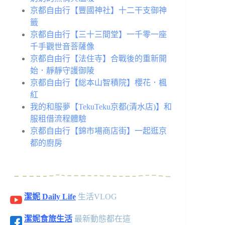
京都自由行【豐國神社】十二干支御神
籤
京都自由行【三十三間堂】一千零一座
千手觀世音菩薩像
京都自由行【法住寺】合戰後的重新開
始．靜靜守護御陵
京都自由行【総本山智積院】櫻花．楓
紅
我的和服夢【TekuTeku京都(清水店)】和
服租借流程體驗
京都自由行【錦市場商店街】一起逛京
都的廚房
潔妮 Daily Life
生活VLOG
潔妮食旅生活
最新動態都在這