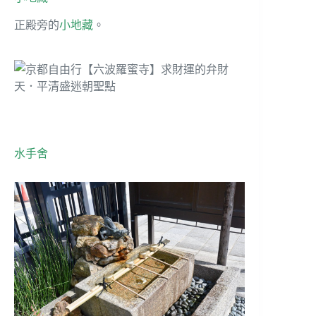
正殿旁的
小地藏
。
水手舍