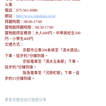
ル東
電話：075-561-6980
網站：
http://www.rokuhara.or.jp/
拜觀時間：08:00-17:00
寶物館拜觀時間：08:30-17:00
寶物館拜官費用：大人600円，中學高校生500
円，小學生400円
交通方式：
京都市公車206系統至「清水道站」
下車，徒步約7分鐘到達。
京阪電車至「清水五条駅」下車，
徒步約7分鐘到達。
阪急電車至「河原町駅」下車，徒
步約15分鐘到達。
更多京都自由行旅遊分享