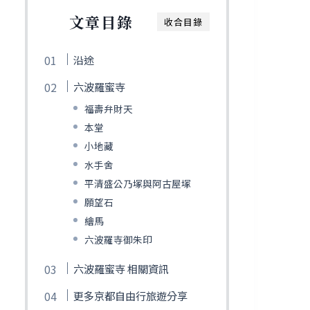
文章目錄
收合目錄
沿途
六波羅蜜寺
福壽弁財天
本堂
小地藏
水手舍
平清盛公乃塚與阿古屋塚
願望石
繪馬
六波羅寺御朱印
六波羅蜜寺 相關資訊
更多京都自由行旅遊分享