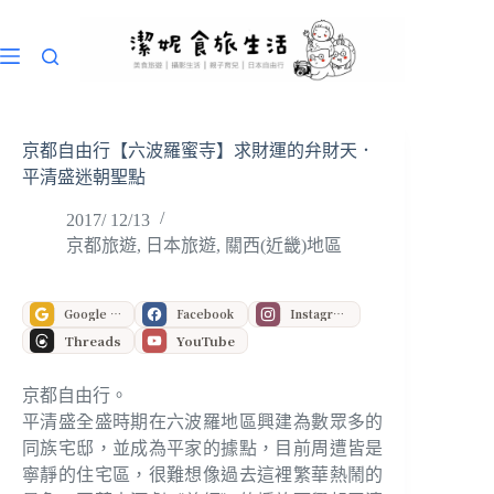
跳
至
主
要
內
容
京都自由行【六波羅蜜寺】求財運的弁財天．
平清盛迷朝聖點
2017/ 12/13
京都旅遊
,
日本旅遊
,
關西(近畿)地區
Google 偏好來源
Facebook
Instagram
Threads
YouTube
京都自由行。
平清盛全盛時期在六波羅地區興建為數眾多的
同族宅邸，並成為平家的據點，目前周遭皆是
寧靜的住宅區，很難想像過去這裡繁華熱鬧的