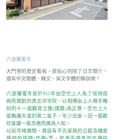
六波羅蜜寺
大門旁的歷史看板，很貼心的除了日文簡介，
還有中文簡體、韓文、英文字體的解說唷！
六波羅蜜寺是於951年由空也上人為了祛除疫
病而開創的真言宗寺院，以相傳由上人親手雕
刻的十一面觀音立像(國寶)為正尊。空也上人
是鵜鶘天皇的第二皇子，年少出家，因一面歡
欣雀躍一面念佛而廣為人知。
以前寺域廣闊，曾設有平氏家族的公館及鎌倉
幕府的探題(官職)等，是源平盛衰的史蹟中