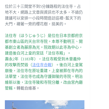
位於三十三間堂不到5分鐘路程的法住寺，占
地不大，網路上文章與資訊也不太多，不過仍
建議可以安排一小段時間造訪這裡~藍天下的
大門，襯著一旁的櫻花樹，挺美的。
法住寺（ほうじゅうじ）是位在日本京都府京
都市東山區的天台宗寺院。本尊不動明王、開
基創立者為藤原為光。院政期以此寺為中心，
建造後白河上皇的宮廷「法住寺殿」。
壽永2年（1183年），法住寺殿受到木曾義仲
的攻擊而焚毀（
法住寺合戰
）。後白河上皇駕
崩後，法住寺在原址重建，上皇被葬在寺內的
法華堂，法住寺也成為守護御陵的寺院。明治
維新以後，法住寺陵和寺院分離，改由宮內廳
管轄。
轉載自維基。