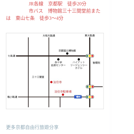
JR各線 京都駅 徒歩20分
市バス 博物館三十三間堂前また
は 東山七条 徒歩3～4分
更多京都自由行旅遊分享