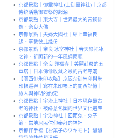
京都景點｜御靈神社 (上御靈神社)｜京都
傳統活動御靈祭的起源
京都景點｜東大寺｜世界最大的青銅佛
像．奈良大佛
京都景點｜夫婦大國社｜結上幸福良
緣．牽繫彼此緣份
京都景點｜奈良 冰室神社｜春天祭祀冰
之神．祈願新的一年風調雨順
京都景點｜奈良 興福寺｜美麗莊嚴的五
重塔｜日本佛像收藏之最的古老寺廟
【關西御朱印攻略】京阪奈御朱印與朱
印帳巡禮｜寫在朱印帳上的關西記憶｜
旅人與神明的約定
京都景點｜宇治上神社｜日本現存最古
老的神社．被綠意包圍的世界文化遺產
京都景點｜宇治神社｜回頭兔．兔子
籤．當地居民信仰奉拜的神社
京都伴手禮【お菓子のワキモト】爺爺
奶奶的熱情與溫暖