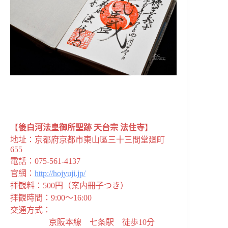
【
後白河法皇御所聖跡 天台宗 法住寺
】
地址：京都府京都市東山區三十三間堂廻町
655
電話：075-561-4137
官網：
http://hojyuji.jp/
拝観料：500円（案内冊子つき）
拝観時間：9:00～16:00
交通方式：
京阪本線 七条駅 徒歩10分