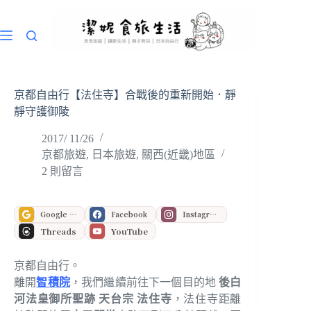
跳
至
主
要
內
容
京都自由行【法住寺】合戰後的重新開始．靜
靜守護御陵
2017/ 11/26
京都旅遊
,
日本旅遊
,
關西(近畿)地區
2 則留言
Google 偏好來源
Facebook
Instagram
Threads
YouTube
京都自由行。
離開
智積院
，我們繼續前往下一個目的地
後白
河法皇御所聖跡 天台宗 法住寺
，法住寺距離