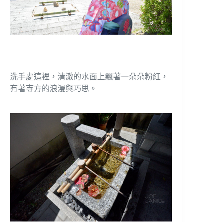
洗手處這裡，清澈的水面上飄著一朵朵粉紅，
有著寺方的浪漫與巧思。