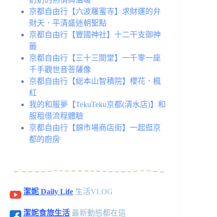
京都自由行【六波羅蜜寺】求財運的弁
財天．平清盛迷朝聖點
京都自由行【豐國神社】十二干支御神
籤
京都自由行【三十三間堂】一千零一座
千手觀世音菩薩像
京都自由行【総本山智積院】櫻花．楓
紅
我的和服夢【TekuTeku京都(清水店)】和
服租借流程體驗
京都自由行【錦市場商店街】一起逛京
都的廚房
潔妮 Daily Life
生活VLOG
潔妮食旅生活
最新動態都在這