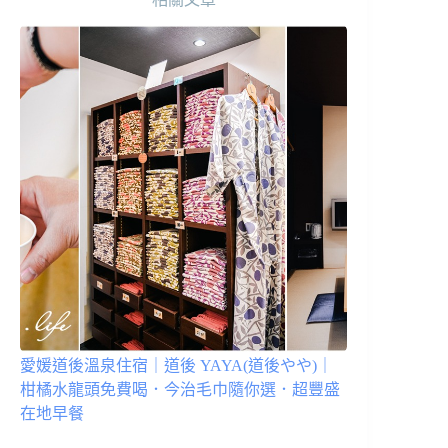
愛媛道後溫泉住宿｜道後 YAYA(道後やや)｜
柑橘水龍頭免費喝．今治毛巾隨你選．超豐盛
在地早餐