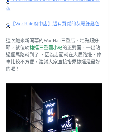
色
【Wor Hair 府中店】超有質感的灰霧綠髮色
這次跑來新開幕的Wor Hair三重店，地點超好
耶，就位於
捷運三重國小站
的正對面，一出站
過個馬路就到了 ，因為店面就在大馬路邊，停
車比較不方便，建議大家直接搭乘捷運是最好
的喔！