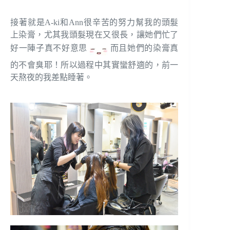
接著就是A-ki和Ann很辛苦的努力幫我的頭髮
上染膏，尤其我頭髮現在又很長，讓她們忙了
好一陣子真不好意思
而且她們的染膏真
的不會臭耶！所以過程中其實蠻舒適的，前一
天熬夜的我差點睡著。