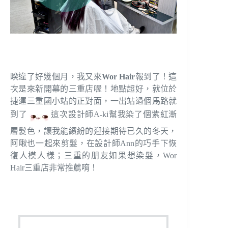
睽違了好幾個月，我又來
Wor Hair
報到了！這
次是來新開幕的三重店喔！地點超好，就位於
捷運三重國小站的正對面，一出站過個馬路就
到了
這次設計師A-ki幫我染了個紫紅漸
層髮色，讓我能繽紛的迎接期待已久的冬天，
阿啾也一起來剪髮，在設計師Ann的巧手下恢
復人模人樣；三重的朋友如果想染髮，Wor
Hair三重店非常推薦唷！