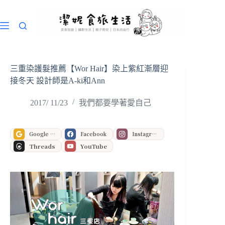
跳
至
主
要
內
容
三重染護髮推薦【Wor Hair】染上紫紅漸層迎
接冬天 設計師是A-ki和Ann
2017/ 11/23
我們都要學著愛自己
Google 偏好來源
Facebook
Instagram
Threads
YouTube