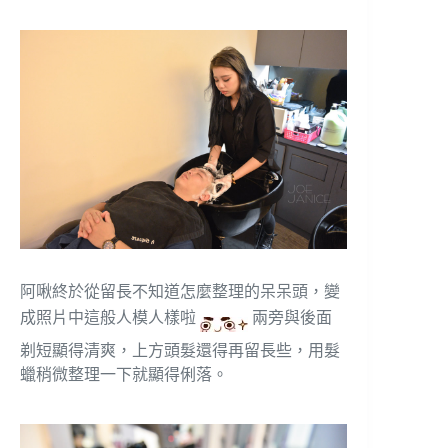
阿啾終於從留長不知道怎麼整理的呆呆頭，變
成照片中這般人模人樣啦
兩旁與後面
剃短顯得清爽，上方頭髮還得再留長些，用髮
蠟稍微整理一下就顯得俐落。