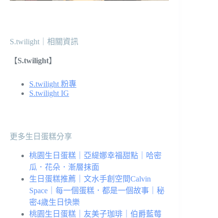
S.twilight｜相關資訊
【
S.twilight
】
S.twilight 粉專
S.twilight IG
更多生日蛋糕分享
桃園生日蛋糕｜亞緹娜幸福甜點｜哈密
瓜．花朵．漸層抹面
生日蛋糕推薦｜文水手創空間Calvin
Space｜每一個蛋糕．都是一個故事｜秘
密4歲生日快樂
桃園生日蛋糕｜友美子珈琲｜伯爵藍莓