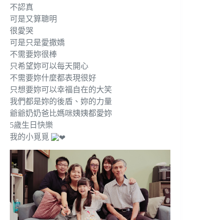
不認真
可是又算聰明
很愛哭
可是只是愛撒嬌
不需要妳很棒
只希望妳可以每天開心
不需要妳什麼都表現很好
只想要妳可以幸福自在的大笑
我們都是妳的後盾、妳的力量
爺爺奶奶爸比媽咪姨姨都愛妳
5歲生日快樂
我的小覓覓