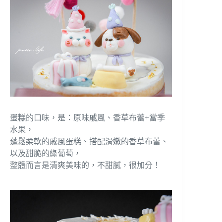
蛋糕的口味，是：原味戚風、香草布蕾+當季
水果，
蓬鬆柔軟的戚風蛋糕、搭配滑嫩的香草布蕾、
以及甜脆的綠葡萄，
整體而言是清爽美味的，不甜膩，很加分！