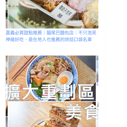
嘉義必買甜點推薦｜貓尾巴麵包店｜不只泡芙
神級好吃．是在地人也推薦的烘焙口袋名單