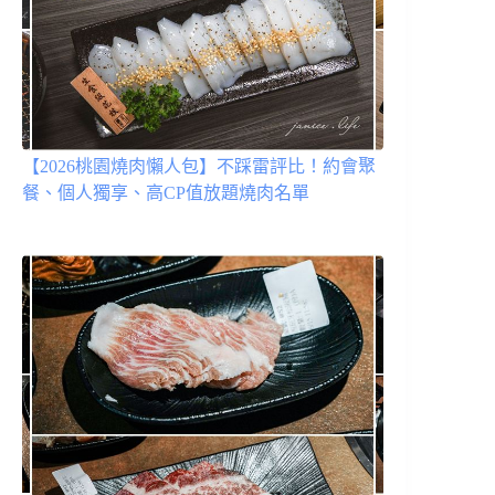
【2026桃園燒肉懶人包】不踩雷評比！約會聚
餐、個人獨享、高CP值放題燒肉名單