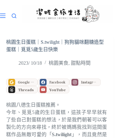
跳
至
主
要
內
容
桃園生日蛋糕｜S.twilight｜狗狗貓咪翻糖造型
蛋糕｜覓覓5歲生日快樂
2023/ 10/18
桃園美食
,
甜點時間
Google 偏好來源
Facebook
Instagram
Threads
YouTube
桃園八德生日蛋糕推薦。
今年、覓覓5歲的生日蛋糕，這孩子早早就有
了些自己對蛋糕的想法，於是我們朝著可以客
製化的方向來尋找，終於被媽媽我找到這間蛋
糕作品無敵可愛的「
S.twilight
」，而且竟然是