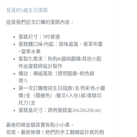
覓覓的5歲生日蛋糕
這是我們這次訂購的蛋糕內容：
蛋糕尺寸：5吋普通
蛋糕體口味/內餡：原味戚風、香草布蕾
+當季水果
客製化需求：狗狗&貓咪翻糖/其他小配
件由蛋糕師設計製作
備註：裸戚風款（透明圍邊+粉色緞
帶?）
第一次訂購贈送生日插旗1支/附彩色小蠟
燭1支（隨機色）/盤叉6人份1組/蛋糕切
托刀1支
蛋糕盒尺寸：透明蛋糕盒20x20x20(cm)
最後的總金額其實有點小小貴，
但是，藝術無價！她們的手工翻糖設計真的相