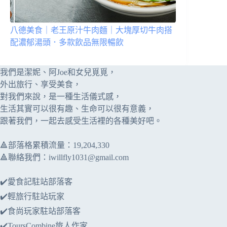
八德美食｜老王原汁牛肉麵｜大塊厚切牛肉搭
配濃郁湯頭．多款飲品無限暢飲
我們是潔妮、阿Joe和女兒覓覓，
外出旅行、享受美食，
對我們來說，是一種生活儀式感，
生活其實可以很有趣、生命可以很有意義，
跟著我們，一起去感受生活裡的各種美好吧。
🔺部落格累積流量：​​19,204,330
🔺聯絡我們：
iwillfly1031@gmail.com
✔️愛食記駐站部落客
✔️輕旅行駐站玩家
✔️食尚玩家駐站部落客
✔️ToursCombine旅人作家