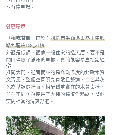
🔺有停車場。
餐廳環境
「
稻吃甘鷓
」位於：
桃園市平鎮區東勢里中興
路九龍段168號1樓
，
外觀是低調、很像一般住家的透天厝，要不是
門口停放了滿滿的車輛，真的很容易直接錯過
🙂
推開大門，迎面而來的是充滿溫度的北歐木質
文青風，整個空間明亮寬敞且舒適，白色與灰
色為基調的牆面、搭配穩重實在的木質桌椅，
並在不同角落使用了大棵的綠植作點綴，整個
空間相當的清爽舒適。