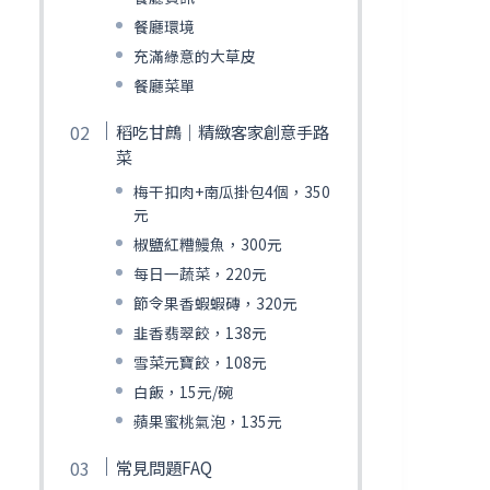
餐廳環境
充滿綠意的大草皮
餐廳菜單
稻吃甘鷓｜精緻客家創意手路
菜
梅干扣肉+南瓜掛包4個，350
元
椒鹽紅糟鰻魚，300元
每日一蔬菜，220元
節令果香蝦蝦磚，320元
韭香翡翠餃，138元
雪菜元寶餃，108元
白飯，15元/碗
蘋果蜜桃氣泡，135元
常見問題FAQ