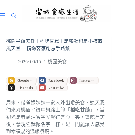
跳
至
主
要
內
容
桃園平鎮美食｜稻吃甘鷓｜是餐廳也是小孩放
風天堂 ｜精緻客家創意手路菜
2026/ 06/15
桃園美食
Google 偏好來源
Facebook
Instagram
Threads
YouTube
周末，帶爸媽妹妹一家人外出嚐美食，這天我
們來到桃園平鎮中興路上的「
稻吃甘鷓
」，當
初光是看到這名字就覺得會心一笑，實際造訪
後，發現它就像名字一樣，是一間能讓人感受
到幸福感的溫暖餐廳。