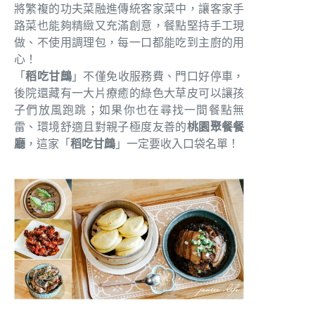
將繁複的功夫菜融進傳統客家菜中，讓客家手
路菜也能夠精緻又充滿創意，餐點堅持手工現
做、不使用調理包，每一口都能吃到主廚的用
心！
「
稻吃甘鷓
」不僅免收服務費、門口好停車，
後院還藏有一大片療癒的綠色大草皮可以讓孩
子們放風跑跳；如果你也在尋找一間餐點無
雷、環境舒適且對親子極度友善的
桃園聚餐餐
廳
，這家「
稻吃甘鷓
」一定要收入口袋名單！