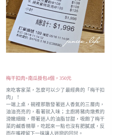
梅干扣肉+南瓜掛包4個，350元
來吃客家菜，怎麼可以少了最經典的「梅干扣
肉」！
一端上桌，碗裡那散發著迷人香氣的三層肉，
油油亮亮的，看著就入味；主廚將豬肉燉煮的
滑嫩細緻，帶著迷人的油脂甘甜，吸飽了梅干
菜的鹹香精華，吃起來一點也沒有肥膩感，反
而在嘴裡留下一抹讓人迷戀的回甘。