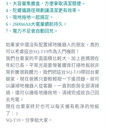
3、大容量集塵盒，方便拿取清潔簡便。
4、陀螺儀路徑規劃讓清潔更有效率。
5、吸地拖地一起搞定。
6、2600mAh大電量續航持久。
7、電力不足會自動回充。
如果家中還沒有配置掃地機器人的朋友，真的
可以考慮這台SQ-T19作為入門機款！
我們台東家的平面面積比較大，加上爸媽現在
年紀已長，平常光是要彎著腰背打掃地板就非
常折騰很耗體力，我們把這台SQ-T19帶回台東
娘家，現在爸媽只要輕輕按一下遙控器，就可
以讓掃地機器人從客廳、一直到廚房全部清掃
過，還可以邊吸地邊拖地，清掃完成就自己回
去充電。
現在台東家終於也可以每天擁有乾淨的地板
了： )
SQ-T19，分享給大家。