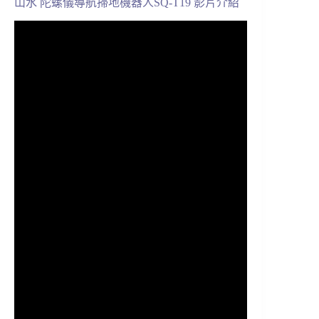
山水 陀螺儀導航掃地機器人SQ-T19 影片介紹