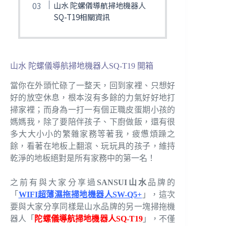
山水 陀螺儀導航掃地機器人
SQ-T19相關資訊
山水 陀螺儀導航掃地機器人SQ-T19 開箱
當你在外頭忙碌了一整天，回到家裡、只想好
好的放空休息，根本沒有多餘的力氣好好地打
掃家裡；而身為一打一有個正職皮蛋期小孩的
媽媽我，除了要陪伴孩子、下廚做飯，還有很
多大大小小的繁雜家務等著我，疲憊煩躁之
餘，看著在地板上翻滾、玩玩具的孩子，維持
乾淨的地板絕對是所有家務中的第一名！
之前有與大家分享過
SANSUI山水
品牌的
「
WIFI超薄濕拖掃地機器人SW-Q5+
」，這次
要與大家分享同樣是山水品牌的另一塊掃拖機
器人「
陀螺儀導航掃地機器人SQ-T19
」，不僅