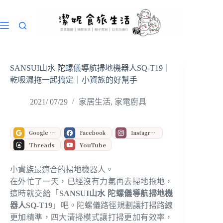
跳
至
主
要
內
容
SANSUI山水 陀螺儀導航掃地機器人SQ-T19｜
乾吸濕拖一起搞定｜小資族的好幫手
2021/ 07/29
家居生活
,
家電廚具
Google 偏好來源
Facebook
Instagram
Threads
YouTube
小資族最適合的掃地機器人。
在外忙了一天，已經沒有力氣再去掃地拖地，
這時就交給「
SANSUI山水 陀螺儀導航掃地機
器人SQ-T19
」吧。陀螺儀路徑規劃讓打掃路線
更加精準，四大清掃模式讓打掃更加有效率，