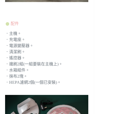
配件
．主機。
．充電座。
．電源變壓器。
．清潔刷。
．遙控器。
．邊刷2組(一組要裝在主機上)。
．水箱組件。
．抹布2塊。
．HEPA濾網2個(一個已安裝)。