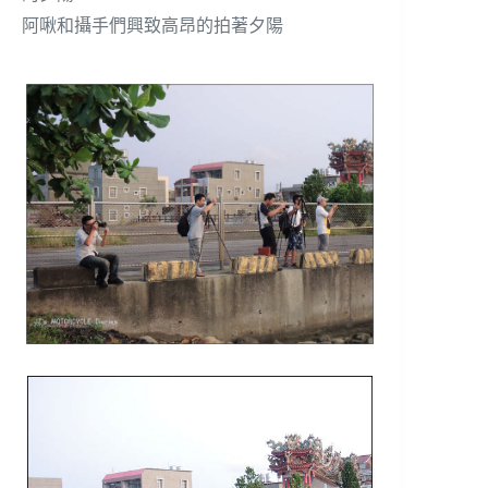
阿啾和攝手們興致高昂的拍著夕陽