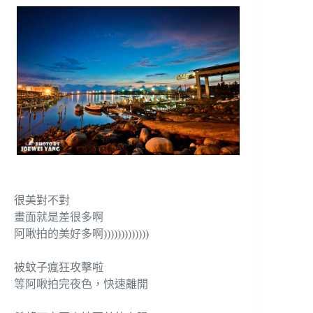
很美對不對
畫面就是差很多啊
阿啾拍的美好多啊)))))))))))))
被蚊子瘋狂攻擊啦
等阿啾拍完夜色，快速離開