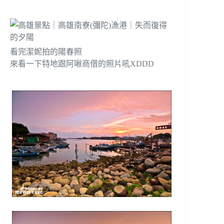
看完潔妮拍的陽春照
來看一下特地跟阿啾商借的照片吼XDDD