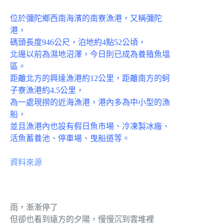
位於彌陀鄉西南海濱的南寮漁港，又稱彌陀
港，
碼頭長度946公尺，泊地約4點52公頃，
北邊以前為濕地沼澤，今日則已成為養殖魚塭
區。
距離北方的興達漁港約12公里，距離南方的蚵
子寮漁港約4.5公里，
為一處現撈的近海漁港，港內多為中小型的漁
船，
並且漁港內也設有假日魚市場、冷凍製冰廠、
活魚蓄養池、停車場、曳船道等。
資料來源
雨，漸漸停了
但卻也看到遠方的夕陽，慢慢沉到雲堆裡