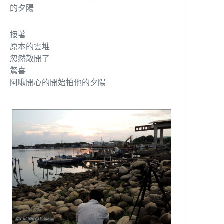
接著
原本的雲堆
忽然散開了
驚喜
阿啾開心的開始拍他的夕陽