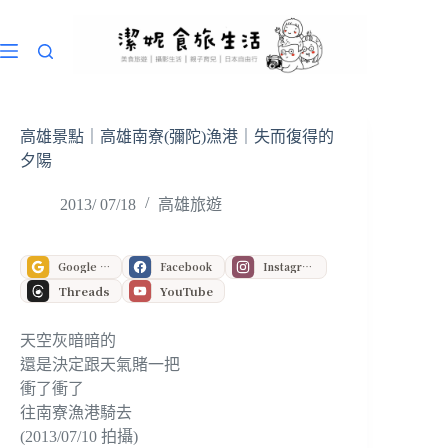
跳
至
主
要
內
容
高雄景點｜高雄南寮(彌陀)漁港｜失而復得的
夕陽
2013/ 07/18
高雄旅遊
Google 偏好來源
Facebook
Instagram
Threads
YouTube
天空灰暗暗的
還是決定跟天氣賭一把
衝了衝了
往南寮漁港騎去
(2013/07/10 拍攝)