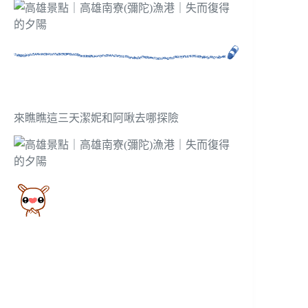
來瞧瞧這三天潔妮和阿啾去哪探險