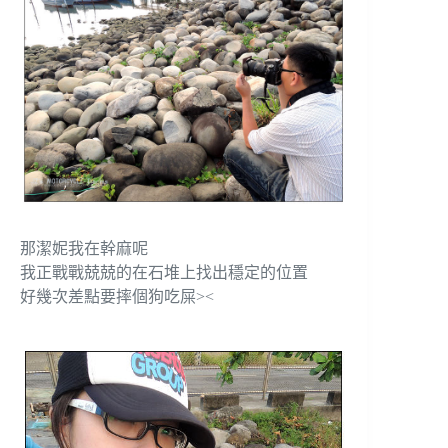
那潔妮我在幹麻呢
我正戰戰兢兢的在石堆上找出穩定的位置
好幾次差點要摔個狗吃屎><