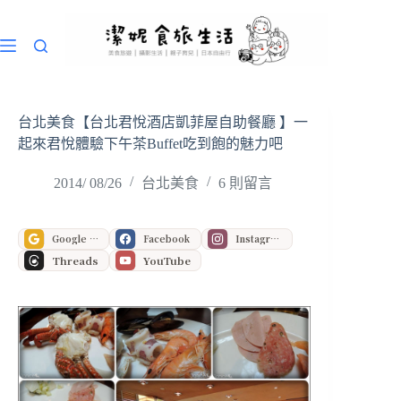
跳
至
主
要
內
容
台北美食【台北君悅酒店凱菲屋自助餐廳 】一
起來君悅體驗下午茶Buffet吃到飽的魅力吧
2014/ 08/26
台北美食
6 則留言
Google 偏好來源
Facebook
Instagram
Threads
YouTube