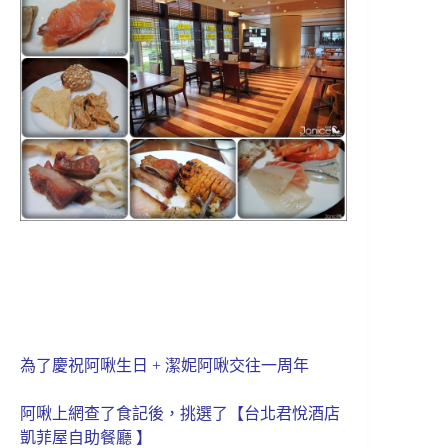
為了慶祝阿啾生日 + 潔妮阿啾交往一周年
阿啾上網查了食記後，挑選了【台北君悅酒店
凱菲屋自助餐廳 】