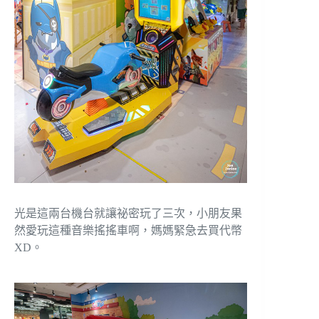
光是這兩台機台就讓祕密玩了三次，小朋友果
然愛玩這種音樂搖搖車啊，媽媽緊急去買代幣
XD。