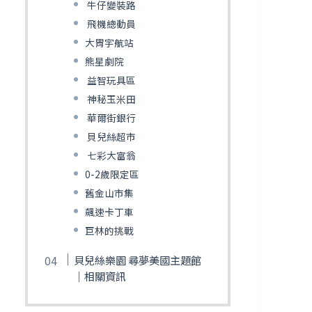
牛仔變裝路
飛機總動員
大胃宇航站
熊星劇院
益智玩具區
神秘玉米田
華爾街銀行
貝兒絲超市
七彩大富翁
0-2歲限定區
舊金山市集
飆速卡丁車
巨林的挑戰
貝兒絲樂園 尋夢美國主題館
｜相關資訊