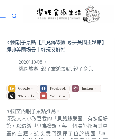
跳
至
主
要
內
容
桃園親子景點【貝兒絲樂園 尋夢美國主題館】
經典美國場景｜好玩又好拍
2020/ 10/08
桃園旅遊
,
親子旅遊景點
,
親子育兒
Google 偏好來源
Facebook
Instagram
Threads
YouTube
桃園室內親子景點推薦。
深受大人小孩喜愛的「
貝兒絲樂園
」有多個場
館，以環遊世界為發想，每一個場館都有其專
屬的主題，這次我們選擇了位於桃園「
JC