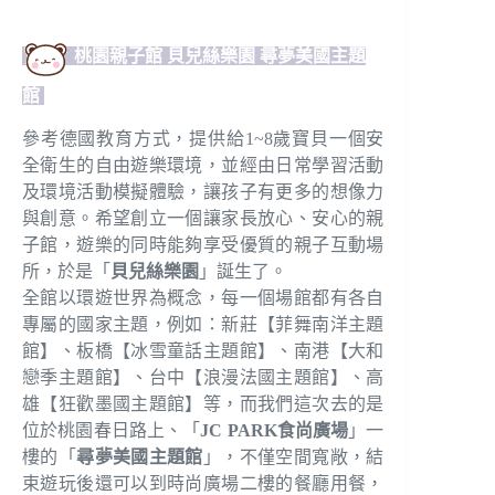
桃園親子館 貝兒絲樂園 尋夢美國主題
館
參考德國教育方式，提供給1~8歲寶貝一個安
全衛生的自由遊樂環境，並經由日常學習活動
及環境活動模擬體驗，讓孩子有更多的想像力
與創意。希望創立一個讓家長放心、安心的親
子館，遊樂的同時能夠享受優質的親子互動場
所，於是「
貝兒絲樂園
」誕生了。
全館以環遊世界為概念，每一個場館都有各自
專屬的國家主題，例如：新莊【菲舞南洋主題
館】、板橋【冰雪童話主題館】、南港【大和
戀季主題館】、台中【浪漫法國主題館】、高
雄【狂歡墨國主題館】等，而我們這次去的是
位於桃園春日路上、「
JC PARK食尚廣場
」一
樓的「
尋夢美國主題館
」，不僅空間寬敞，結
束遊玩後還可以到時尚廣場二樓的餐廳用餐，