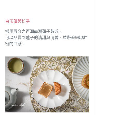
白玉蓮蓉松子
採用百分之百湖南湘蓮子製成，
可以品嘗到蓮子的清甜與清香，並帶著細緻綿
密的口感。