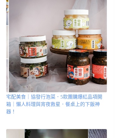
宅配美食｜協發行泡菜．5款團購爆紅品項開
箱｜懶人料理與宵夜救星．餐桌上的下飯神
器！