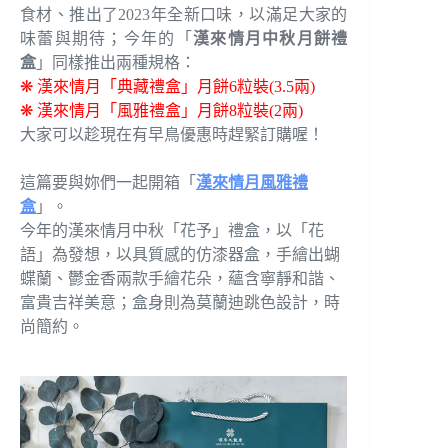
食材、推出了2023年全新口味，以滿足大家的
味蕾與期待；今年的「
漢來情月中秋月餅禮
盒
」同樣推出兩種規格：
❋ 漢來情月「典藏禮盒」月餅6粒裝(3.5兩)
❋ 漢來情月「風雅禮盒」月餅8粒裝(2兩)
大家可以趁現在有早鳥優惠時趕緊訂購喔！
這篇要與妳們一起開箱「
漢來情月風雅禮
盒
」。
今年的漢來情月中秋「花予」禮盒，以「花
語」為發想，以具質感的仿漆器盒，手繪出蝴
蝶蘭、鬱金香兩款手繪花朵，蘊含寧靜和諧、
富貴吉祥美意；盒身則為莫蘭迪跳色設計，時
尚簡約。