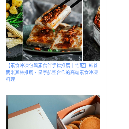
【素食冷凍包與素食伴手禮推薦｜宅配】鈺善
閣米其林推薦・星宇航空合作的高端素食冷凍
料理