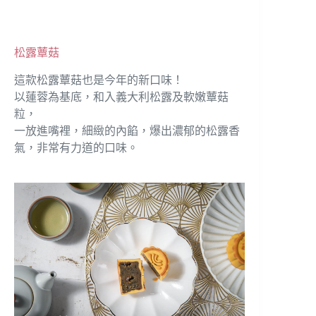
松露蕈菇
這款松露蕈菇也是今年的新口味！
以蓮蓉為基底，和入義大利松露及軟嫩蕈菇
粒，
一放進嘴裡，細緻的內餡，爆出濃郁的松露香
氣，非常有力道的口味。