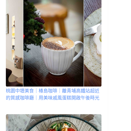
桃園中壢美食｜椿島咖啡｜離青埔高鐵站超近
的質感咖啡廳｜用美味戚風蛋糕開啟午後時光