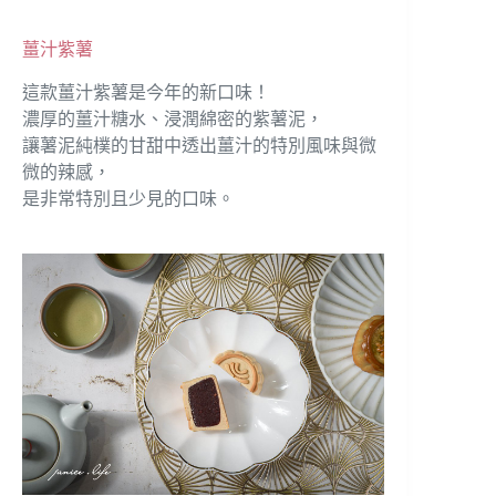
薑汁紫薯
這款薑汁紫薯是今年的新口味！
濃厚的薑汁糖水、浸潤綿密的紫薯泥，
讓薯泥純樸的甘甜中透出薑汁的特別風味與微
微的辣感，
是非常特別且少見的口味。