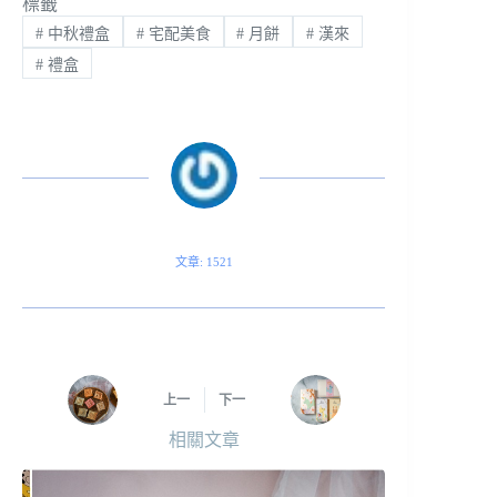
標籤
#
中秋禮盒
#
宅配美食
#
月餅
#
漢來
#
禮盒
文章: 1521
上一
下一
相關文章