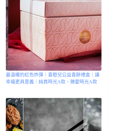
最溫暖的紅色炸彈｜喜憨兒公益喜餅禮盒｜讓
幸福更具意義｜純真時光A款、臻愛時光A款