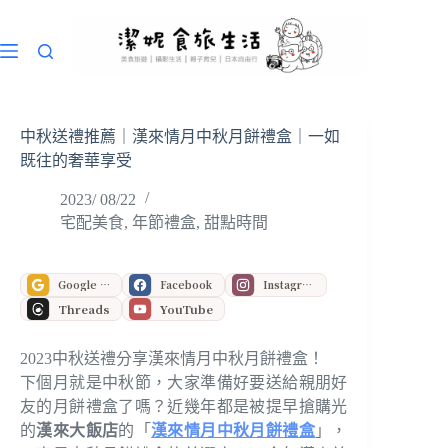
跳
至
主
要
內
容
中秋送禮推薦｜漢來情月中秋月餅禮盒｜一如
既往的奢華享受
2023/ 08/22
宅配美食
,
年節禮盒
,
甜點時間
Google 偏好來源
Facebook
Instagram
Threads
YouTube
2023中秋送禮分享漢來情月中秋月餅禮盒！
下個月就是中秋節，大家準備好要送給親朋好
友的月餅禮盒了嗎？近幾年都是被提早搶購光
的
漢來大飯店
的「
漢來情月中秋月餅禮盒
」，