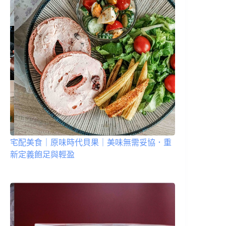
宅配美食｜原味時代貝果｜美味無需妥協．重
新定義飽足與輕盈