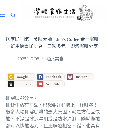
跳
至
主
要
內
容
居家咖啡館｜美味大師．Jim’s Coffee 金仕咖啡
｜選用優質咖啡豆．口味多元｜即溶咖啡分享
2025/ 12/08
宅配美食
Google 偏好來源
Facebook
Instagram
Threads
YouTube
即溶咖啡分享。
即使生活在忙碌，也想要好好喝上一杯咖啡！
很多人喝即溶咖啡的最大原因，就是方便且快
速，不論是冰涼享用或是熱水沖泡，隨時隨地
都可以快速喝到，且風味還相當不錯，也具有