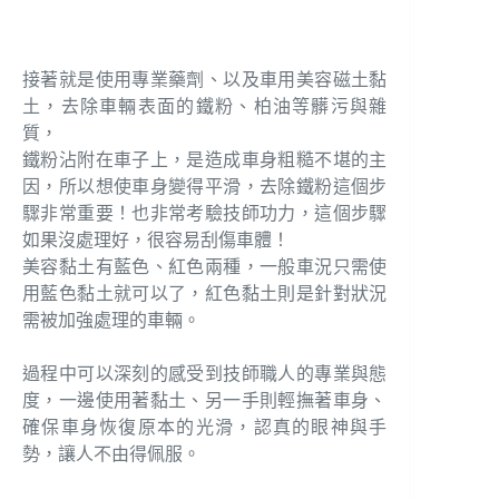
接著就是使用專業藥劑、以及車用美容磁土黏
土，去除車輛表面的鐵粉、柏油等髒污與雜
質，
鐵粉沾附在車子上，是造成車身粗糙不堪的主
因，所以想使車身變得平滑，去除鐵粉這個步
驟非常重要！也非常考驗技師功力，這個步驟
如果沒處理好，很容易刮傷車體！
美容黏土有藍色、紅色兩種，一般車況只需使
用藍色黏土就可以了，紅色黏土則是針對狀況
需被加強處理的車輛。
過程中可以深刻的感受到技師職人的專業與態
度，一邊使用著黏土、另一手則輕撫著車身、
確保車身恢復原本的光滑，認真的眼神與手
勢，讓人不由得佩服。