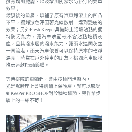
擁有增加艷麗、以及增加防潑水防髒汙的雙重
效果；
鍍膜後的塗層，填補了原有汽車烤漆上的凹凸
不平，讓烤漆色澤因著光線散射，達到艷麗的
效果；另外Fresh Keeper具備防止污垢沾黏的獨
特防污能力，讓汽車表面較不會沾黏堆積灰
塵，且其潑水層的潑水能力，讓雨水連同灰塵
一同流走，雨天汽車依舊可以保持原本的乾淨
漂亮；時常在戶外停車的朋友，桃園汽車鍍膜
推薦這款Fresh鍍膜。
等待排隊的車輛們，會由技師開進廠內，
光是駕駛座上會特別鋪上保護層，就可以感受
到KeePer PRO SHOP對於種種細節、與作業步
驟上的一絲不苟！