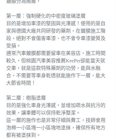
鍍膜分為兩層，
第一層：強制硬化的中密度玻璃塗層
目的是增加車漆的堅固與光澤感！使用的是自
家與德國大廠共同研發的藥劑，在鍍膜施工階
段，絕對不會傷害車漆、也不會令車漆變質及
受損。
通常汽車鍍膜都需要留車在美容店，施工時間
較久，但桃園汽車美容推薦KeePer卻能當天就
交車，就是這款特殊藥劑的功勞，能與水融
合，不需要等車身乾透就能施作下一層，能大
大節省時間！
第二層：樹脂塗層
目的是強化車身光澤感，並增加疏水與抗污的
效果，讓車體可以保持乾淨整潔。
這一層的施作也是非常仔細與費工，技師會用
泡棉一小區塊一小區塊地塗抹，確保所有地方
都有被塗抹到。