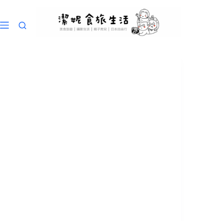
跳
至
主
要
內
容