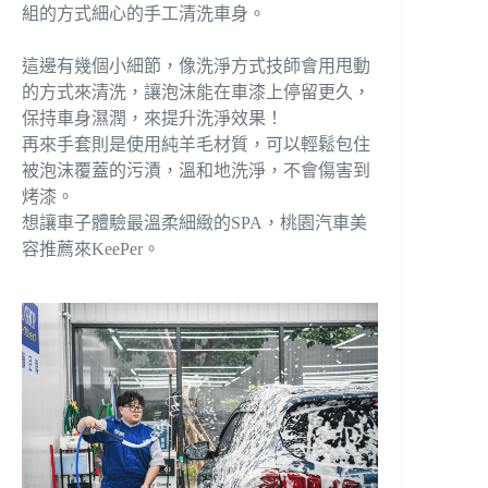
組的方式細心的手工清洗車身。
這邊有幾個小細節，像洗淨方式技師會用甩動
的方式來清洗，讓泡沫能在車漆上停留更久，
保持車身濕潤，來提升洗淨效果！
再來手套則是使用純羊毛材質，可以輕鬆包住
被泡沫覆蓋的污漬，溫和地洗淨，不會傷害到
烤漆。
想讓車子體驗最溫柔細緻的SPA，桃園汽車美
容推薦來KeePer。