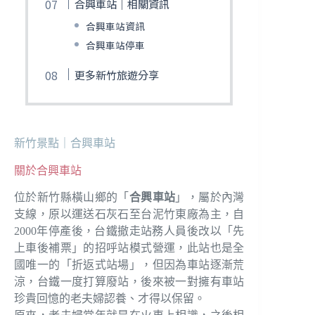
合興車站｜相關資訊
合興車站資訊
合興車站停車
更多新竹旅遊分享
新竹景點｜合興車站
關於合興車站
位於新竹縣橫山鄉的「
合興車站
」，屬於內灣
支線，原以運送石灰石至台泥竹東廠為主，自
2000年停產後，台鐵撤走站務人員後改以「先
上車後補票」的招呼站模式營運，此站也是全
國唯一的「折返式站場」，但因為車站逐漸荒
涼，台鐵一度打算廢站，後來被一對擁有車站
珍貴回憶的老夫婦認養、才得以保留。