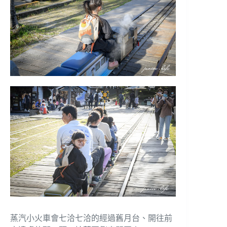
蒸汽小火車會七洽七洽的經過舊月台、開往前