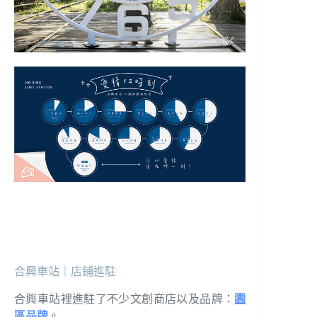
合興車站｜店鋪進駐
合興車站裡進駐了不少文創商店以及品牌：
園
區品牌
。