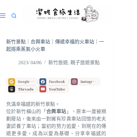
跳
至
主
要
內
容
新竹景點｜合興車站｜傳遞幸福的火車站｜一
起搭乘蒸氣小火車
2023/ 04/06
新竹旅遊
,
親子旅遊景點
Google 偏好來源
Facebook
Instagram
Threads
YouTube
充滿幸福感的新竹景點。
位於新竹橫山的「
合興車站
」，原本一度被規
劃廢站，後來由一對擁有珍貴車站回憶的老夫
妻認養了車站；當初的努力追愛、到現在的傳
遞更多愛，成為以愛為基礎、分享幸福感的