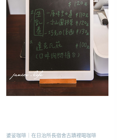
婆娑咖啡｜在日治所長宿舍古蹟裡喝咖啡