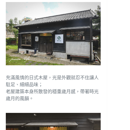
充滿風情的日式木屋，光是外觀就忍不住讓人
駐足、細細品味；
老屋建築本身所散發的穩重歲月感，帶著時光
歲月的風韻。