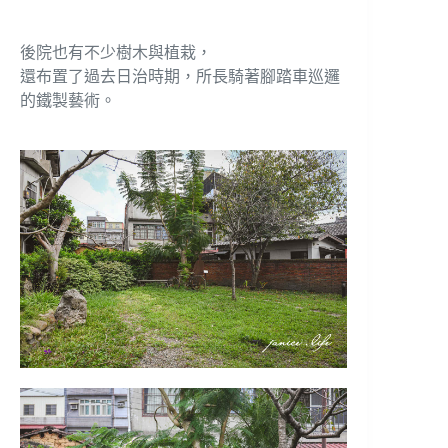
後院也有不少樹木與植栽，
還布置了過去日治時期，所長騎著腳踏車巡邏
的鐵製藝術。