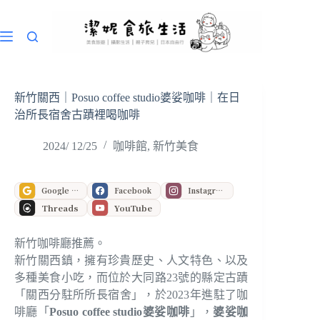
跳
至
主
要
內
容
新竹關西｜Posuo coffee studio婆娑咖啡｜在日
治所長宿舍古蹟裡喝咖啡
2024/ 12/25
咖啡館
,
新竹美食
Google 偏好來源
Facebook
Instagram
Threads
YouTube
新竹咖啡廳推薦。
新竹關西鎮，擁有珍貴歷史、人文特色、以及
多種美食小吃，而位於大同路23號的縣定古蹟
「關西分駐所所長宿舍」，於2023年進駐了咖
啡廳「
Posuo coffee studio婆娑咖啡
」，
婆娑咖