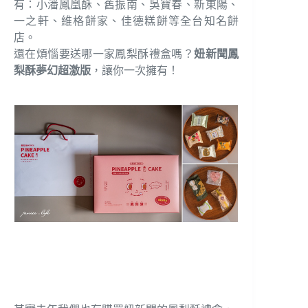
有：小潘鳳凰酥、舊振南、吳寶春、新東陽、
一之軒、維格餅家、佳德糕餅等全台知名餅
店。
還在煩惱要送哪一家鳳梨酥禮盒嗎？
妞新聞鳳
梨酥夢幻超激版
，讓你一次擁有！