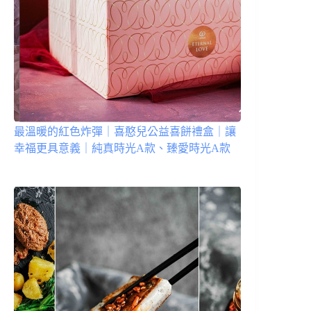
最溫暖的紅色炸彈｜喜憨兒公益喜餅禮盒｜讓
幸福更具意義｜純真時光A款、臻愛時光A款