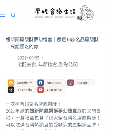
跳
至
主
要
內
容
妞新聞鳳梨酥夢幻禮盒｜嚴選16家名品鳳梨酥
｜只給懂吃的你
2021/ 09/05
宅配美食
,
年節禮盒
,
甜點時間
Google 偏好來源
Facebook
Instagram
Threads
YouTube
一次擁有16家名店鳳梨酥！
2021年款的
妞新聞鳳梨酥夢幻禮盒
終於又開賣
啦，一盒禮盒包含了16家全台灣名店鳳梨酥！
可以吃遍台灣熱銷且超受歡迎的鳳梨酥品牌，