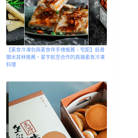
【素食冷凍包與素食伴手禮推薦｜宅配】鈺善
閣米其林推薦・星宇航空合作的高端素食冷凍
料理