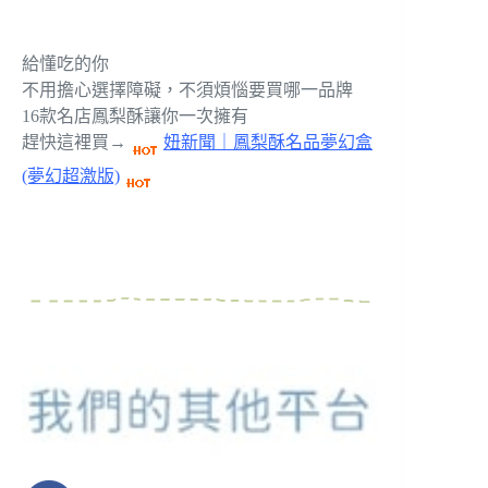
給懂吃的你
不用擔心選擇障礙，不須煩惱要買哪一品牌
16款名店鳳梨酥讓你一次擁有
趕快這裡買→
妞新聞｜鳳梨酥名品夢幻盒
(夢幻超激版)