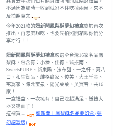
其實去年我們也有購買妞新聞的鳳梨酥禮盒，
不過因為那時一收到就忍不住吃掉兩顆，來不
及拍照寫文
今年2021款的
妞新聞鳳梨酥夢幻禮盒
終於再次
推出，再怎麼想吃、也要先拍照開箱跟你們分
享才行！！
妞新聞鳳梨酥夢幻禮盒
嚴選全台灣16家名品鳳
梨酥，包含有：小潘、佳德、舊振南、
SweetsPURE、新東陽、法布甜、一之軒、第八
口、和生御品、維格餅家、俊美、大王千金、
宅窩家、陳允宝泉、陽光菓菓、吳寶春，共16
家！
一盒禮盒、一次擁有！自己吃超滿足、送禮大
器又夠面子！
這裡買→
妞新聞｜鳳梨酥名品夢幻盒 (夢
幻超激版)