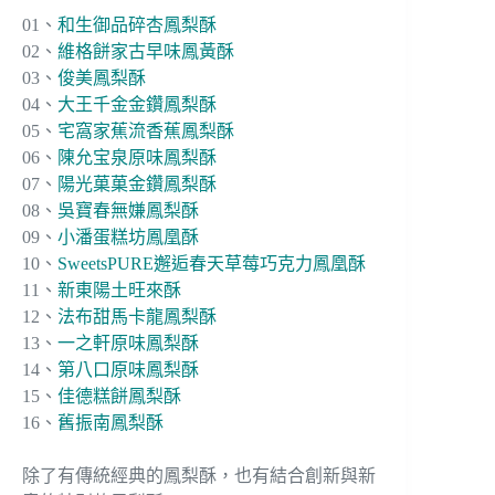
01、
和生御品碎杏鳳梨酥
02、
維格餅家古早味鳳黃酥
03、
俊美鳳梨酥
04、
大王千金金鑽鳳梨酥
05、
宅窩家蕉流香蕉鳳梨酥
06、
陳允宝泉原味鳳梨酥
07、
陽光菓菓金鑽鳳梨酥
08、
吳寶春無嫌鳳梨酥
09、
小潘蛋糕坊鳳凰酥
10、
SweetsPURE邂逅春天草莓巧克力鳳凰酥
11、
新東陽土旺來酥
12、
法布甜馬卡龍鳳梨酥
13、
一之軒原味鳳梨酥
14、
第八口原味鳳梨酥
15、
佳德糕餅鳳梨酥
16、
舊振南鳳梨酥
除了有傳統經典的鳳梨酥，也有結合創新與新