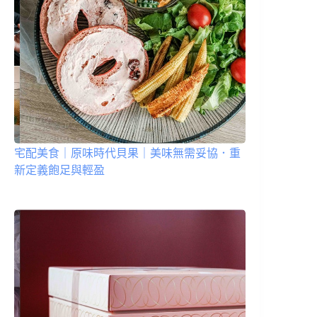
宅配美食｜原味時代貝果｜美味無需妥協．重
新定義飽足與輕盈