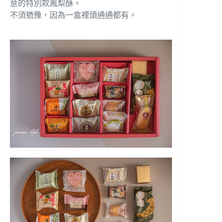
意的特別款鳳梨酥。
不須猶豫，因為一盒裡頭通通都有。