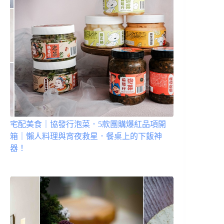
宅配美食｜協發行泡菜．5款團購爆紅品項開
箱｜懶人料理與宵夜救星．餐桌上的下飯神
器！