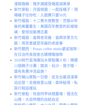
漫遊路線｜慢步調感受峨眉湖美景
新竹景點｜月眉柑園｜一起採橘子｜現
場橘子任你吃｜入園費只要50元
新竹峨眉｜十二寮天使教堂｜荒廢40年
後的美麗重生｜美國百年教堂的彩繪玻
璃．聖母加冕禮古畫
新竹峨眉｜富興老茶廠．富興茶業文化
館｜用茶香感受茶廠的老故事
新竹關西｜Posuo coffee studio婆娑咖啡｜
在日治所長宿舍古蹟裡喝咖啡
2026桃竹苗海邊玩水景點懶人包｜精選
12個親子沙灘｜踏浪、玩沙、賞夕陽，
還有免費沖洗設施！
新竹橫山景點一日遊｜從全台最浪漫車
站出發！走進綠意山城、森林秘境，私
房行程這樣玩
新竹景點｜悅音阿甲休閒農場｜慢活在
山裡｜大自然裡的自給自足