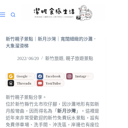
跳
至
主
要
內
容
新竹親子景點｜新月沙灣｜寬闊細緻的沙灘．
大象溜滑梯
2022/ 06/20
新竹旅遊
,
親子旅遊景點
Google 偏好來源
Facebook
Instagram
Threads
YouTube
新竹親子景點分享。
位於新竹縣竹北市坎仔腳，因沙灘地形有如新
月般彎曲，因而得名為「
新月沙灣
」。這裡是
近年來非常受歡迎的新竹免費玩水景點，設有
免費停車場、洗手間、沖洗區，岸邊也有座位