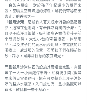
一直沒有穩定，對於孩子年紀還小的我們來
說，空曠且空氣流通的海邊，是我們帶秘密出
去走走的首選之一。
「
新月沙灣
」是新竹人夏天玩水消暑的熱點景
點，這裡在退潮時，有著非常寬闊的沙灘，而
且沙子乾淨且細緻，吸引很多爸媽帶著孩子前
來新月沙灣，大包小包的帶著帳篷、休憩用
品、以及孩子們的玩水玩沙用具，在寬敞的沙
灘找上一處舒服的位置，看著孩子們在眼前挖
砂、踩水，是非常愜意的家庭時光。
而且新月沙灣這裡的設施其實還蠻完整，有設
置了一大一小兩處停車場，也有洗手間 (但是
周末假日會很髒~)，還有可以將身上沙子沖乾
淨的整排水龍頭，入口處也有一些小攤販可以
買水、飲料和一些小點心。