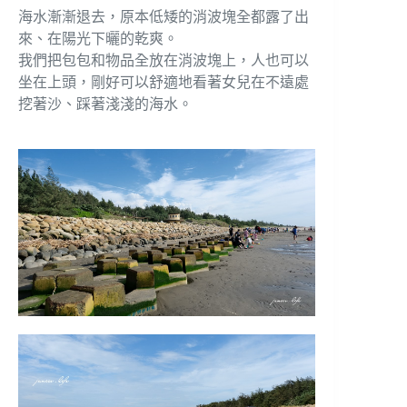
海水漸漸退去，原本低矮的消波塊全都露了出
來、在陽光下曬的乾爽。
我們把包包和物品全放在消波塊上，人也可以
坐在上頭，剛好可以舒適地看著女兒在不遠處
挖著沙、踩著淺淺的海水。