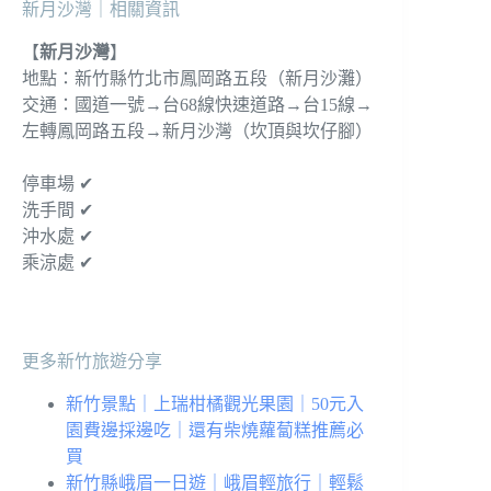
新月沙灣｜相關資訊
【
新月沙灣
】
地點：新竹縣竹北市鳳岡路五段（新月沙灘）
交通：國道一號→台68線快速道路→台15線→
左轉鳳岡路五段→新月沙灣（坎頂與坎仔腳）
停車場 ✔
洗手間 ✔
沖水處 ✔
乘涼處 ✔
更多新竹旅遊分享
新竹景點｜上瑞柑橘觀光果園｜50元入
園費邊採邊吃｜還有柴燒蘿蔔糕推薦必
買
新竹縣峨眉一日遊｜峨眉輕旅行｜輕鬆