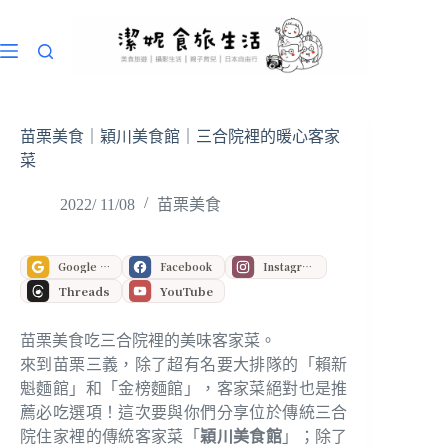
跳
至
主
要
內
容
苗栗美食｜穎川美食館｜三合院裡的暖心客家
菜
2022/ 11/08
苗栗美食
Google 偏好來源
Facebook
Instagram
Threads
YouTube
苗栗美食吃三合院裡的美味客家菜。
來到苗栗三義，除了超有名要大排隊的「賴新
魁麵館」和「金榜麵館」，客家菜絕對也是推
薦必吃選項！這次要與你們分享位於傳統三合
院住家裡的傳統客家菜「
穎川美食館
」；除了