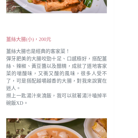
薑絲大腸(小)，200元
薑絲大腸也是經典的客家菜！
彈牙肥美的大腸咬勁十足、口感極好，搭配薑
絲、辣椒、黃豆醬以及醋精，成就了道地客家
菜的嗆酸味，又衝又酸的風味，很多人受不
了，可是搭配越嚼越香的大腸，對我來說實在
迷人。
撈上一匙湯汁來澆飯，我可以就著湯汁嗑掉半
碗飯XD。