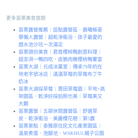
更多苗栗美食旅遊
苗栗露營推薦｜逗點露營區．晨曦帳豪
華懶人露營｜超乾淨衛浴．孩子最愛的
戲水池沙坑一次滿足
苗栗頭份美食｜君首櫻桃鴨創意料理｜
超澎湃一鴨四吃．皮脆肉嫩櫻桃鴨饗宴
苗栗大湖｜元成冰菓室｜傳承79年的在
地老字號冰店｜滿滿草莓的草莓布丁牛
奶冰
苗栗大湖採草莓｜菁田草莓園｜平地+高
架園區．乾淨好採拍照也美｜草莓美又
大顆
苗栗露營｜五鄰休閒露營區｜舒適草
皮．乾淨衛浴．美麗櫻花樹｜第5露
苗栗景點｜泰雅原住民文化產業園區｜
溫泉煮蛋．泡腳池．WSKHUL親子公園