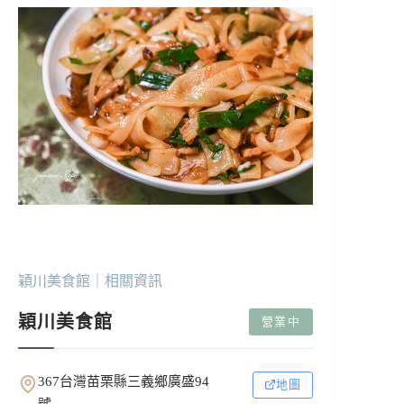
穎川美食館｜相關資訊
穎川美食館
營業中
367台灣苗栗縣三義鄉廣盛94
地圖
號