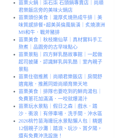
苗栗火鍋｜柒石柒 石頭鍋專賣店｜尚順
君樂飯店旁的美味火鍋店
苗栗頭份美食｜瀧厚炙燒熟成牛排｜美
味質感排餐+超美英倫風裝潢｜炙燒澳洲
M9和牛．戰斧豬排
苗栗美食｜秋枝嫩仙草｜真材實料手工
熬煮｜品園旁的古早味點心
苗栗景點｜四方鮮乳酪故事館｜一起做
起司披薩．認識鮮乳與乳酪｜室內親子
景點
苗栗住宿推薦｜尚順君樂飯店｜房間舒
適寬敞．推薦同遊尚順育樂天地
苗栗美食｜排隊也要吃到的鮮肉湯包｜
免費蔥花加滿滿．一咬就爆湯汁
苗栗玩水景點｜假日之森｜戲水．踏
沙．衝浪｜有停車場．洗手間．沖水區
2026桃竹苗海邊玩水景點懶人包｜精選
12個親子沙灘｜踏浪、玩沙、賞夕陽，
還有免費沖洗設施！