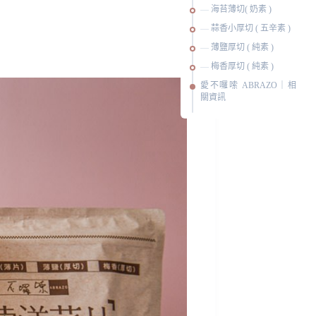
海苔薄切( 奶素 )
蒜香小厚切 ( 五辛素 )
薄鹽厚切 ( 純素 )
梅香厚切 ( 純素 )
愛不囉嗦 ABRAZO｜相
關資訊