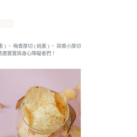
 ) 、
梅香厚切 ( 純素 ) 、
蒜香小厚切
持唐寶寶與身心障礙者們！