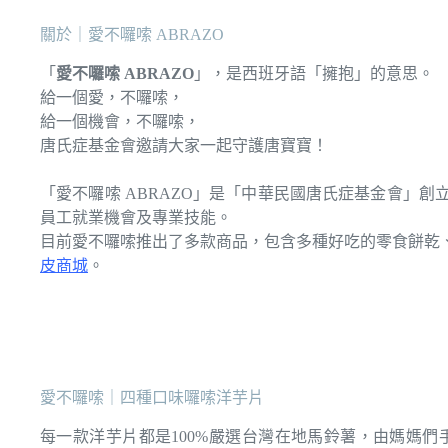
關於｜愛不囉嗦 ABRAZO
「
愛不囉嗦 ABRAZO
」，是西班牙語「擁抱」的意思。
給一個愛，不囉嗦，
給一個機會，不囉嗦，
唐氏症基金會邀請大家一起守護唐寶寶！
「愛不囉嗦 ABRAZO」是「中華民國唐氏症基金會」
員工就業機會及專業技能。
目前愛不囉嗦推出了多款商品，包含多種好吃的零食餅乾
皮商城
。
愛不囉嗦｜四種口味囉嗦洋芋片
每一款洋芋片都是100%嚴選台灣在地馬鈴薯，由媽媽