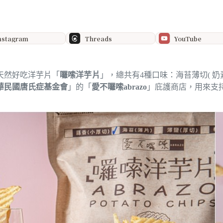
nstagram
Threads
YouTube
天然好吃洋芋片「
囉嗦洋芋片
」，總共有4種口味：
海苔薄切( 奶素
華民國唐氏症基金會
」的「
愛不囉嗦abrazo
」庇護商店，用來支