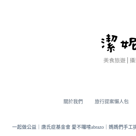
跳
至
主
要
內
容
關於我們
旅行提案懶人包
一起做公益｜唐氏症基金會 愛不囉嗦abrazo｜媽媽們手