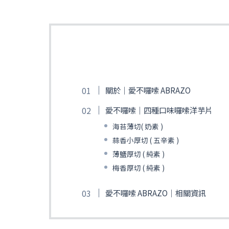
關於｜愛不囉嗦 ABRAZO
愛不囉嗦｜四種口味囉嗦洋芋片
海苔薄切( 奶素 )
蒜香小厚切 ( 五辛素 )
薄鹽厚切 ( 純素 )
梅香厚切 ( 純素 )
愛不囉嗦 ABRAZO｜相關資訊