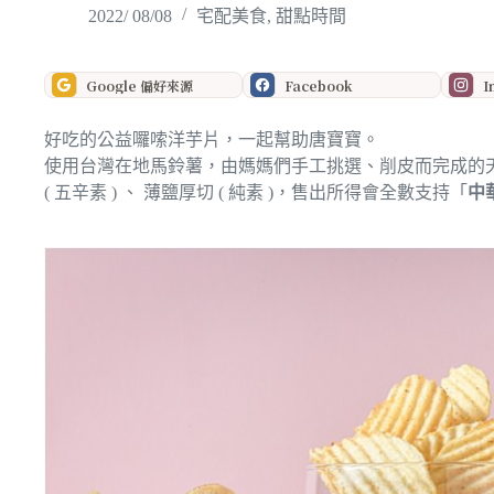
2022/ 08/08
宅配美食
,
甜點時間
Google 偏好來源
Facebook
I
好吃的公益囉嗦洋芋片，一起幫助唐寶寶。
使用台灣在地馬鈴薯，由媽媽們手工挑選、削皮而完成的
( 五辛素 ) 、
薄鹽厚切 ( 純素 )，售出所得會全數支持「
中