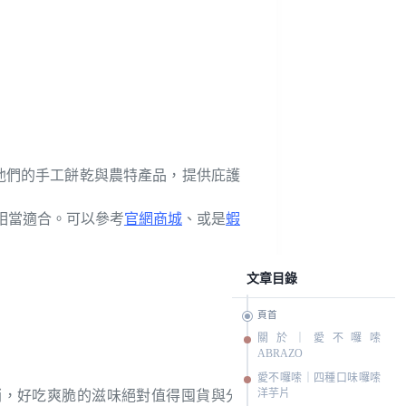
售他們的手工餅乾與農特產品，提供庇護
相當適合。可以參考
官網商城
、或是
蝦
文章目錄
頁首
關於｜愛不囉嗦
ABRAZO
愛不囉嗦｜四種口味囉嗦
洋芋片
銷，好吃爽脆的滋味絕對值得囤貨與分