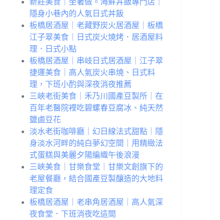
新莊美食｜坐著做。海鮮丼飯專門店｜
隱身小巷內的人氣日式丼飯
板橋居酒屋｜老藏野炭火居酒屋｜板橋
江子翠美食｜日式炭火燒烤．居酒屋料
理．日式小點
板橋居酒屋｜串岐日式居酒屋｜江子翠
捷運美食｜高人氣炭火串燒、日式料
理，下班小酌與深夜消夜推薦
三峽老街美食｜禾乃川國產豆製所｜在
百年老醫院裡吃碧螺春豆腐冰、純天然
鹽鹵豆花
淡水老街咖啡廳｜幻日線法式甜點｜隱
身淡水河畔的純白夢幻空間｜用精緻法
式蛋糕與美麗夕陽編織午後浪漫
三峽美食｜甘樂食堂｜甘樂文創旗下的
老屋餐廳，結合國產豆製釀造的大地料
理定食
板橋居酒屋｜老串角居酒屋｜高人氣深
夜食堂．下班消夜吃這間