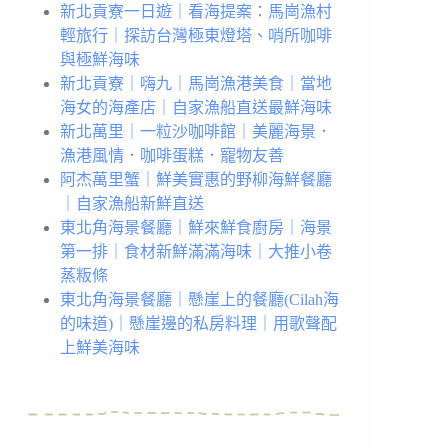
新北貢寮一日遊｜看海提案：馬崗漁村
輕旅行｜探訪台灣極東燈塔、哨所咖啡
與極鮮海味
新北貢寮｜嗨九｜馬崗漁港美食｜當地
海女的海產店｜自家漁船直送最鮮海味
新北萬里｜一粒沙咖啡館｜美麗海景．
漁港風情．咖啡蛋糕．寵物友善
阿杰萬里蟹｜鮮美實惠的野柳海鮮餐廳
｜自家漁船新鮮直送
東北角海景餐廳｜鮮來鮮食廚房｜海景
第一排｜食材新鮮滿滿海味｜大推小卷
蒸粄條
東北角海景餐廳｜懸崖上的餐廳(Cilah海
的味道)｜懸崖邊的私房料理｜用歌聲配
上鮮美海味