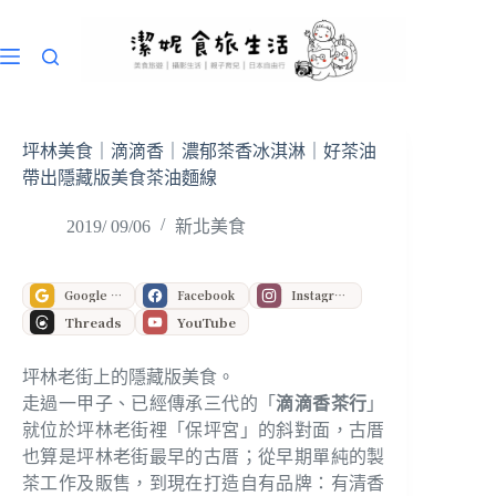
跳
至
主
要
內
容
坪林美食｜滴滴香｜濃郁茶香冰淇淋｜好茶油
帶出隱藏版美食茶油麵線
2019/ 09/06
新北美食
Google 偏好來源
Facebook
Instagram
Threads
YouTube
坪林老街上的隱藏版美食。
走過一甲子、已經傳承三代的「
滴滴香茶行
」
就位於坪林老街裡「保坪宮」的斜對面，古厝
也算是坪林老街最早的古厝；從早期單純的製
茶工作及販售，到現在打造自有品牌：有清香