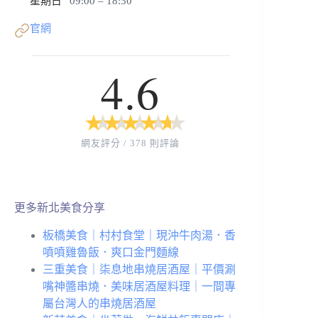
星期日
09:00 – 18:30
官網
4.6
★
★
★
★
★
★
★
★
★
★
網友評分 / 378 則評論
更多新北美食分享
板橋美食｜村村食堂｜現沖牛肉湯．香
噴噴雞魯飯．爽口金門麵線
三重美食｜柒息地串燒居酒屋｜平價涮
嘴神醬串燒．美味居酒屋料理｜一間專
屬台灣人的串燒居酒屋