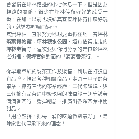
會習慣在坪林路邊的小七休息一下，但是因為
趕路的關係、很少在坪林停留好好的感受一
番，在加上以前也沒認真查查坪林有什麼好玩
的，就這樣呼嘯而過~。
其實坪林一直很努力地想要重振在地，有
坪林
茶葉博物館
、
坪林親水公園
、還有值得走走的
坪林老街
等，這次要與你們分享的是位於坪林
老街裡、
保坪宮
斜對面的「
滴滴香茶行
」。
從早期單純的製茶工作及販售，到現在打造自
有品牌，推出各種相關商品，走過一甲子的茶
事業，擁有三代的茶業經歷，二代陳耀璋、與
三代擁有品茶師中級執照的陳偉毅一起守護著
滴滴香茶行，發揮創意、推廣出各類茶葉相關
甜品。
「用心堅持，把每一滴的味道做到最好」，是
陳家世代傳承下來的理念！