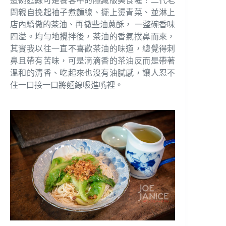
這碗麵線可是饕客中的隱藏版美食喔！二代老
闆親自挽起袖子煮麵線、擺上燙青菜、並淋上
店內驕傲的茶油、再撒些油蔥酥， 一整碗香味
四溢。均勻地攪拌後，茶油的香氣撲鼻而來，
其實我以往一直不喜歡茶油的味道，總覺得刺
鼻且帶有苦味，可是滴滴香的茶油反而是帶著
溫和的清香、吃起來也沒有油膩感，讓人忍不
住一口接一口將麵線吸進嘴裡。