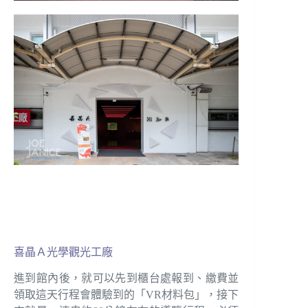
喜晶Ａ光學觀光工廠
進到館內後，就可以先到櫃台處報到、繳費並
領取這天行程會體驗到的「VR材料包」，接下