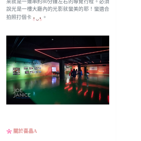
來就是一連串約80分鐘左右的導覽行程。必須
說光是一樓大廳內的光影就蠻美的耶！蠻適合
拍照打個卡
。
關於喜晶A