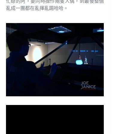
忙碌的阿，要同時操作兩隻人偶，到最後整個
亂成一團都在亂揮亂踢哈哈。