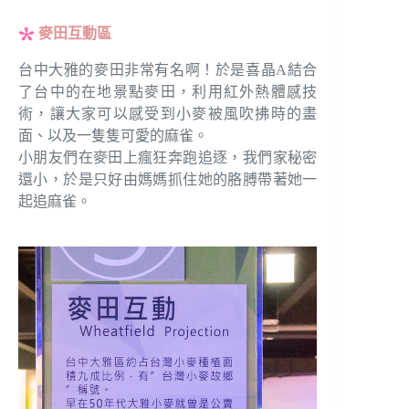
麥田互動區
台中大雅的麥田非常有名啊！於是喜晶A結合
了台中的在地景點麥田，利用紅外熱體感技
術，讓大家可以感受到小麥被風吹拂時的畫
面、以及一隻隻可愛的麻雀。
小朋友們在麥田上瘋狂奔跑追逐，我們家秘密
還小，於是只好由媽媽抓住她的胳膊帶著她一
起追麻雀。