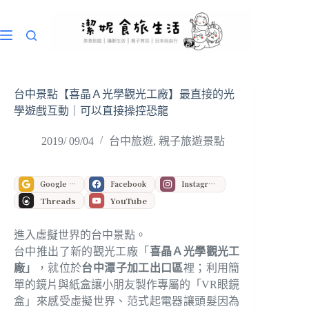
跳
至
主
要
內
容
台中景點【喜晶Ａ光學觀光工廠】最直接的光
學遊戲互動｜可以直接操控恐龍
2019/ 09/04
台中旅遊
,
親子旅遊景點
Google 偏好來源
Facebook
Instagram
Threads
YouTube
進入虛擬世界的台中景點。
台中推出了新的觀光工廠「
喜晶Ａ光學觀光工
廠」
，就位於
台中潭子加工出口區
裡；利用簡
單的鏡片與紙盒讓小朋友製作專屬的「VR眼鏡
盒」來感受虛擬世界、范式起電器讓頭髮因為