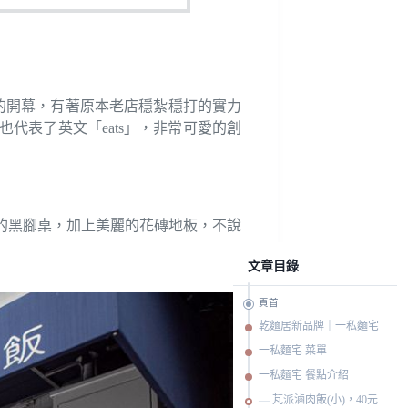
的開幕，有著原本老店穩紮穩打的實力
代表了英文「eats」，非常可愛的創
的黑腳桌，加上美麗的花磚地板，不說
文章目錄
頁首
乾麵居新品牌｜一私麵宅
一私麵宅 菜單
一私麵宅 餐點介紹
芃派滷肉飯(小)，40元