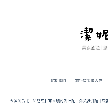
跳
至
主
要
內
容
關於我們
旅行提案懶人包
大溪美食【一私麵宅】有靈魂的乾拌麵｜鮮美豬肝麵｜乾