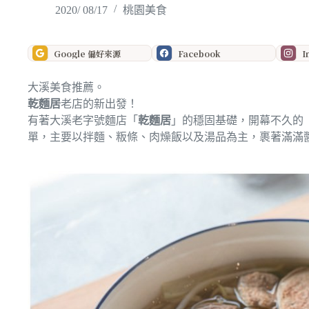
2020/ 08/17
桃園美食
Google 偏好來源
Facebook
I
大溪美食推薦。
乾麵居
老店的新出發！
有著大溪老字號麵店「
乾麵居
」的穩固基礎，開幕不久的
單，主要以拌麵、粄條、肉燥飯以及湯品為主，裹著滿滿