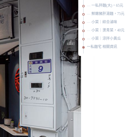
一私拌麵(大)，65元
鮮嫩豬肝湯麵，75元
小菜｜綜合滷味
小菜｜燙青菜，40元
小菜｜涼拌小黃瓜
一私麵宅 相關資訊