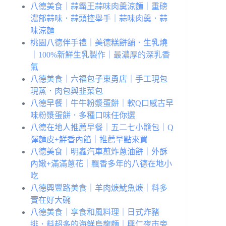
八德美食｜蒜霸王蒜味肉羹涼麵｜重磅
濃郁蒜味．蒜頭控舉手｜蒜味肉羹．蒜
味涼麵
桃園八德伴手禮｜美德糕餅舖．生乳燒
｜100%新鮮生乳製作｜最濃厚的深乳香
氣
八德美食｜六福包子東勇店｜手工現包
現蒸．肉包與韭菜包
八德早餐｜牛牛粉漿蛋餅｜軟Q口感古早
味粉漿蛋餅．多種口味任你選
八德在地人推薦早餐｜五二七小籠包｜Q
彈麵皮+鮮香內餡｜推薦早點來買
八德美食｜明鑫汽車煎炸蔥油餅｜外酥
內嫩+滿滿蔥花｜飄香多年的八德在地小
吃
八德興豐路美食｜羊肉焿魷魚焿｜料多
實在好大碗
八德美食｜享食和風料理｜日式炸豬
排．料超多的海鮮烏龍麵｜興仁夜市旁