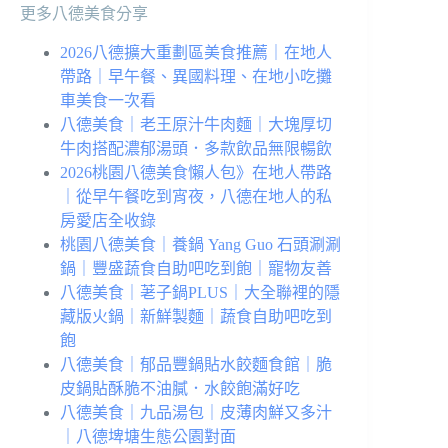
更多八德美食分享
2026八德擴大重劃區美食推薦｜在地人
帶路｜早午餐、異國料理、在地小吃攤
車美食一次看
八德美食｜老王原汁牛肉麵｜大塊厚切
牛肉搭配濃郁湯頭．多款飲品無限暢飲
2026桃園八德美食懶人包》在地人帶路
｜從早午餐吃到宵夜，八德在地人的私
房愛店全收錄
桃園八德美食｜養鍋 Yang Guo 石頭涮涮
鍋｜豐盛蔬食自助吧吃到飽｜寵物友善
八德美食｜荖子鍋PLUS｜大全聯裡的隱
藏版火鍋｜新鮮製麵｜蔬食自助吧吃到
飽
八德美食｜郁品豐鍋貼水餃麵食館｜脆
皮鍋貼酥脆不油膩．水餃飽滿好吃
八德美食｜九品湯包｜皮薄肉鮮又多汁
｜八德埤塘生態公園對面