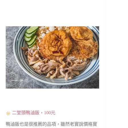
二堂頭鴨滷飯，100元
鴨滷飯也是很推薦的品項，雖然老實說價格實