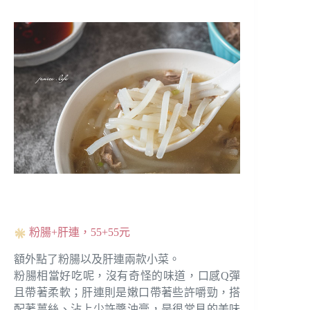
粉腸+肝連，55+55元
額外點了粉腸以及肝連兩款小菜。
粉腸相當好吃呢，沒有奇怪的味道，口感Q彈
且帶著柔軟；肝連則是嫩口帶著些許嚼勁，搭
配著薑絲、沾上少許醬油膏，是很常見的美味