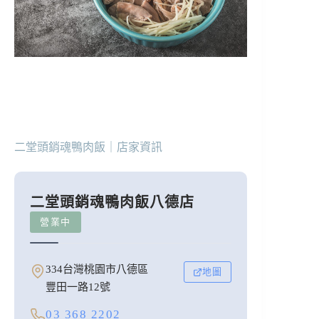
二堂頭銷魂鴨肉飯｜店家資訊
二堂頭銷魂鴨肉飯八德店
營業中
334台灣桃園市八德區
地圖
豐田一路12號
03 368 2202