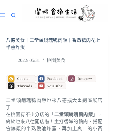
跳
至
主
要
內
容
八德美食｜二堂頭銷魂鴨肉飯｜香嫩鴨肉配上
半熟炸蛋
2022/ 05/31
桃園美食
Google 偏好來源
Facebook
Instagram
Threads
YouTube
二堂頭銷魂鴨肉飯也來八德擴大重劃區展店
了！
在桃園有不少分店的「
二堂頭銷魂鴨肉飯
」，
終於也來八德開店啦！主打香嫩的鴨肉、搭配
會爆漿的半熟鴨油炸蛋，再加上爽口的小黃