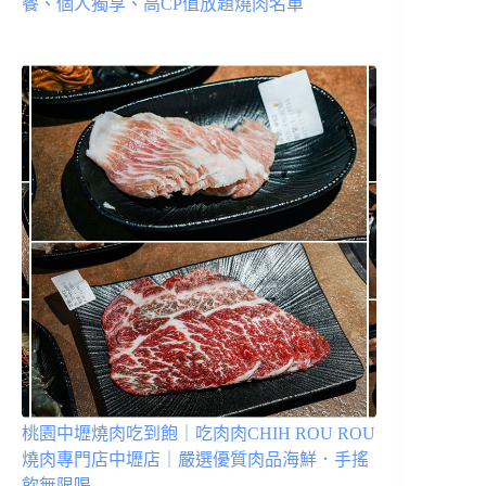
餐、個人獨享、高CP值放題燒肉名單
桃園中壢燒肉吃到飽｜吃肉肉CHIH ROU ROU
燒肉專門店中壢店｜嚴選優質肉品海鮮．手搖
飲無限喝