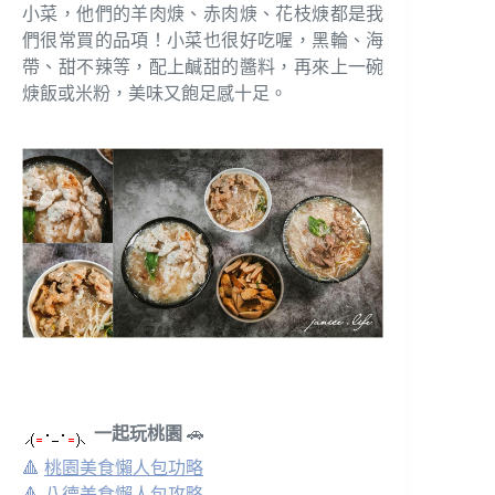
小菜，他們的羊肉焿、赤肉焿、花枝焿都是我
們很常買的品項！小菜也很好吃喔，黑輪、海
帶、甜不辣等，配上鹹甜的醬料，再來上一碗
焿飯或米粉，美味又飽足感十足。
一起玩桃園
🚗
🔺
桃園美食懶人包功略
🔺
八德美食懶人包攻略