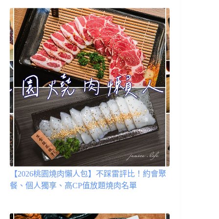
【2026桃園燒肉懶人包】不踩雷評比！約會聚
餐、個人獨享、高CP值放題燒肉名單