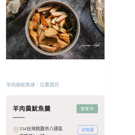
羊肉焿魷魚焿｜位置資訊
羊肉羮魷魚羹
營業中
334台灣桃園市八德區
地圖