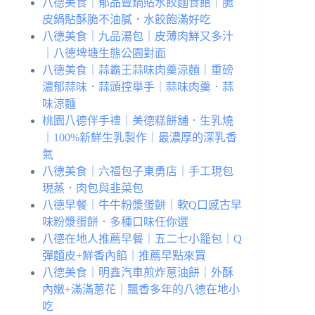
八德美食｜郁品豐鍋貼水餃麵食館｜脆
皮鍋貼酥脆不油膩．水餃飽滿好吃
八德美食｜九品湯包｜皮薄肉鮮又多汁
｜八德埤塘生態公園對面
八德美食｜蒜霸王蒜味肉羹涼麵｜重磅
濃郁蒜味．蒜頭控舉手｜蒜味肉羹．蒜
味涼麵
桃園八德伴手禮｜美德糕餅舖．生乳燒
｜100%新鮮生乳製作｜最濃厚的深乳香
氣
八德美食｜六福包子東勇店｜手工現包
現蒸．肉包與韭菜包
八德早餐｜牛牛粉漿蛋餅｜軟Q口感古早
味粉漿蛋餅．多種口味任你選
八德在地人推薦早餐｜五二七小籠包｜Q
彈麵皮+鮮香內餡｜推薦早點來買
八德美食｜明鑫汽車煎炸蔥油餅｜外酥
內嫩+滿滿蔥花｜飄香多年的八德在地小
吃