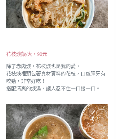
花枝焿飯/大，90元
除了赤肉焿，花枝焿也是我的愛，
花枝焿裡頭包著真材實料的花枝，口感彈牙有
咬勁，非常好吃！
搭配清爽的焿湯，讓人忍不住一口接一口。