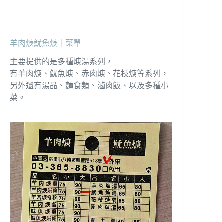
羊肉焿魷魚焿｜菜單
主要提供的是多種焿湯系列，
有羊肉焿、魷魚焿、赤肉焿、花枝焿等系列，
另外還有湯品、麵食類、滷肉飯、以及多種小
菜。