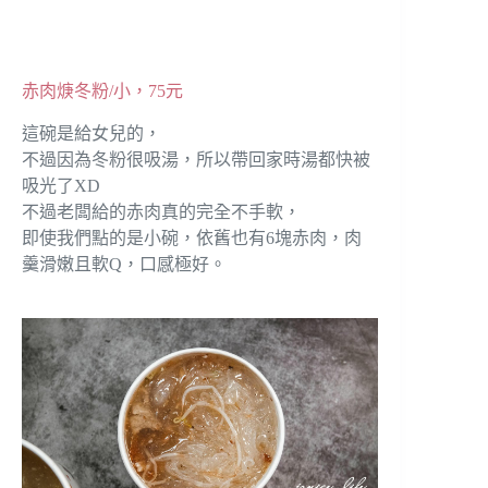
赤肉焿冬粉/小，75元
這碗是給女兒的，
不過因為冬粉很吸湯，所以帶回家時湯都快被
吸光了XD
不過老闆給的赤肉真的完全不手軟，
即使我們點的是小碗，依舊也有6塊赤肉，肉
羹滑嫩且軟Q，口感極好。