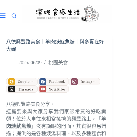
跳
至
主
要
內
容
八德興豐路美食｜羊肉焿魷魚焿｜料多實在好
大碗
2025/ 06/09
桃園美食
Google 偏好來源
Facebook
Instagram
Threads
YouTube
八德興豐路美食分享。
這篇要來與大家分享我們家很常買的好吃羹
麵！位於人車往來相當擁擠的興豐路上，「
羊
肉焿魷魚焿
」沒有顯眼的門面，其實很容易錯
過；提供的是各種焿湯料理、以及多種麵食和