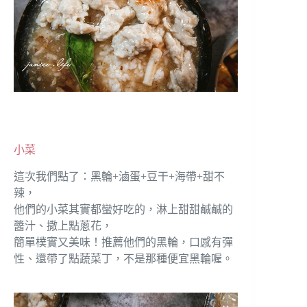
小菜
這次我們點了：黑輪+滷蛋+豆干+海帶+甜不
辣，
他們的小菜其實都蠻好吃的，淋上甜甜鹹鹹的
醬汁、撒上點蔥花，
簡單樸實又美味！推薦他們的黑輪，口感有彈
性、還帶了點蔬菜丁，不是那種便宜黑輪喔。