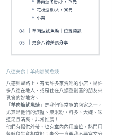
赤肉焿冬粉/小，75元
花枝焿飯/大，90元
小菜
羊肉焿魷魚焿｜位置資訊
更多八德美食分享
八德美食｜羊肉焿魷魚焿
八德興豐路上，有著許多家賣吃的小店，是許
多八德在地人、或是住在八擴重劃區的朋友來
覓食的好地方。
「
羊肉焿魷魚焿
」是我們很常買的店家之一，
尤其是他們的焿麵、焿米粉，料多、大碗、味
道足且清爽，非常推薦！
他們有提供外帶、也有室內內用座位，熱門用
餐時段生意相當好；老公一直要我不要寫文分