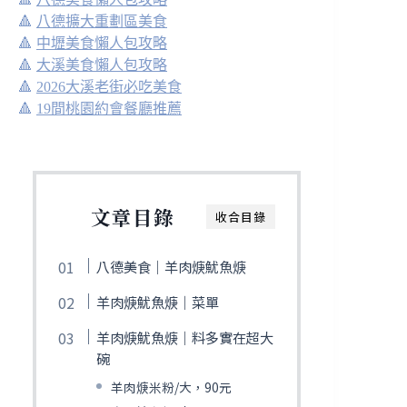
🔺
八德擴大重劃區美食
🔺
中壢美食懶人包攻略
🔺
大溪美食懶人包攻略
🔺
2026大溪老街必吃美食
🔺
19間桃園約會餐廳推薦
文章目錄
收合目錄
八德美食｜羊肉焿魷魚焿
羊肉焿魷魚焿｜菜單
羊肉焿魷魚焿｜料多實在超大
碗
羊肉焿米粉/大，90元